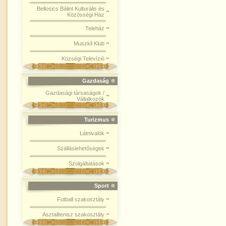
Bellosics Bálint Kulturális és
Közösségi Ház
Teleház
Muszkli Klub
Községi Televízió
Gazdaság
Gazdasági társaságok /
Vállalkozók
Turizmus
Látnivalók
Szálláslehetőségek
Szolgáltatások
Sport
Futball szakosztály
Asztalitenisz szakosztály