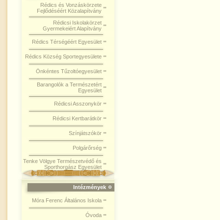
Rédics és Vonzáskörzete
Fejlődéséért Közalapítvány
Rédicsi Iskolakörzet
Gyermekeiért Alapítvány
Rédics Térségéért Egyesület
Rédics Község Sportegyesülete
Önkéntes Tűzoltóegyesület
Barangolók a Természetért
Egyesület
Rédicsi Asszonykör
Rédicsi Kertbarátkör
Színjátszókör
Polgárőrség
Tenke Völgye Természetvédő és
Sporthorgász Egyesület
Intézmények
Móra Ferenc Általános Iskola
Óvoda