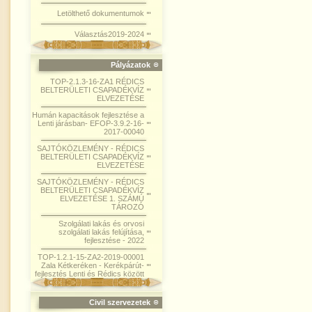
Letölthető dokumentumok
Választás2019-2024
Pályázatok
TOP-2.1.3-16-ZA1 RÉDICS
BELTERÜLETI CSAPADÉKVÍZ
ELVEZETÉSE
Humán kapacitások fejlesztése a
Lenti járásban- EFOP-3.9.2-16-
2017-00040
SAJTÓKÖZLEMÉNY - RÉDICS
BELTERÜLETI CSAPADÉKVÍZ
ELVEZETÉSE
SAJTÓKÖZLEMÉNY - RÉDICS
BELTERÜLETI CSAPADÉKVÍZ
ELVEZETÉSE 1. SZÁMÚ
TÁROZÓ
Szolgálati lakás és orvosi
szolgálati lakás felújítása,
fejlesztése - 2022
TOP-1.2.1-15-ZA2-2019-00001
Zala Kétkeréken - Kerékpárút-
fejlesztés Lenti és Rédics között
Civil szervezetek