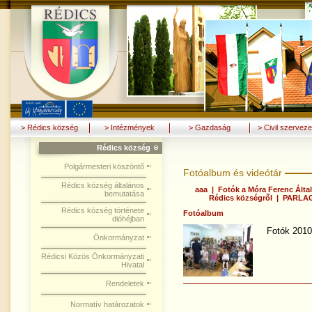
> Rédics község
> Intézmények
> Gazdaság
> Civil szerveze
Rédics község
Polgármesteri köszöntő
Fotóalbum és videótár
Rédics község általános
aaa
|
Fotók a Móra Ferenc Által
bemutatása
Rédics községről
|
PARLAG
Rédics község története
Fotóalbum
dióhéjban
Fotók 2010
Önkormányzat
Rédicsi Közös Önkormányzati
Hivatal
Rendeletek
Normatív határozatok