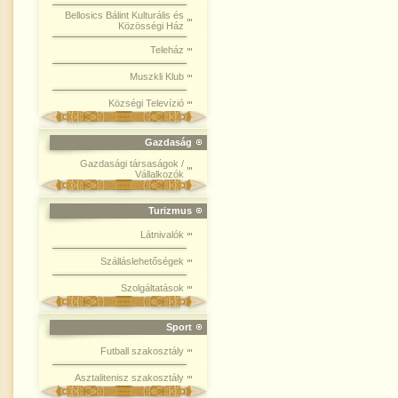
Bellosics Bálint Kulturális és
Közösségi Ház
Teleház
Muszkli Klub
Községi Televízió
Gazdaság
Gazdasági társaságok /
Vállalkozók
Turizmus
Látnivalók
Szálláslehetőségek
Szolgáltatások
Sport
Futball szakosztály
Asztalitenisz szakosztály