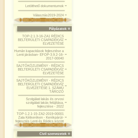
Letölthető dokumentumok
Választás2019-2024
Pályázatok
TOP-2.1.3-16-ZA1 RÉDICS
BELTERÜLETI CSAPADÉKVÍZ
ELVEZETÉSE
Humán kapacitások fejlesztése a
Lenti járásban- EFOP-3.9.2-16-
2017-00040
SAJTÓKÖZLEMÉNY - RÉDICS
BELTERÜLETI CSAPADÉKVÍZ
ELVEZETÉSE
SAJTÓKÖZLEMÉNY - RÉDICS
BELTERÜLETI CSAPADÉKVÍZ
ELVEZETÉSE 1. SZÁMÚ
TÁROZÓ
Szolgálati lakás és orvosi
szolgálati lakás felújítása,
fejlesztése - 2022
TOP-1.2.1-15-ZA2-2019-00001
Zala Kétkeréken - Kerékpárút-
fejlesztés Lenti és Rédics között
Civil szervezetek