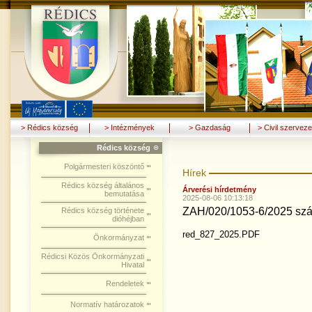
> Rédics község
> Intézmények
> Gazdaság
> Civil szerveze
Rédics község
Polgármesteri köszöntő
Hírek
Rédics község általános
Árverési hírdetmény
bemutatása
2025-08-06 10:13:18
ZAH/020/1053-6/2025 szá
Rédics község története
dióhéjban
red_827_2025.PDF
Önkormányzat
Rédicsi Közös Önkormányzati
Hivatal
Rendeletek
Normatív határozatok