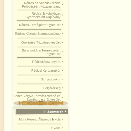
Rédics és Vonzáskörzete
Fejlődéséért Közalapítvány
Rédicsi Iskolakörzet
Gyermekeiért Alapítvány
Rédics Térségéért Egyesület
Rédics Község Sportegyesülete
Önkéntes Tűzoltóegyesület
Barangolók a Természetért
Egyesület
Rédicsi Asszonykör
Rédicsi Kertbarátkör
Színjátszókör
Polgárőrség
Tenke Völgye Természetvédő és
Sporthorgász Egyesület
Intézmények
Móra Ferenc Általános Iskola
Óvoda