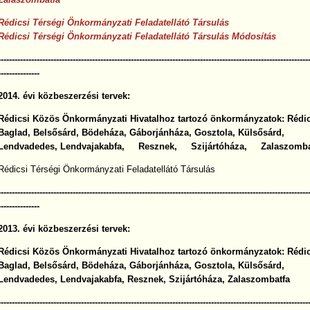
Rédicsi Térségi Önkormányzati Feladatellátó Társulás
Rédicsi Térségi Önkormányzati Feladatellátó Társulás Módosítás
----------------------------------------------------------------------------------------------------------------
---------------
2014. évi közbeszerzési tervek:
Rédicsi Közös Önkormányzati Hivatalhoz tartozó önkormányzatok:
Rédi
Baglad
,
Belsősárd
,
Bödeháza
,
Gáborjánháza
,
Gosztola
,
Külsősárd
,
Lendvadedes
,
Lendvajakabfa
,
Resznek
,
Szijártóháza
,
Zalaszomba
Rédicsi Térségi Önkormányzati Feladatellátó Társulás
----------------------------------------------------------------------------------------------------------------
---------------
2013. évi közbeszerzési tervek:
Rédicsi Közös Önkormányzati Hivatalhoz tartozó önkormányzatok:
Rédi
Baglad
,
Belsősárd
,
Bödeháza
,
Gáborjánháza
,
Gosztola
,
Külsősárd
,
Lendvadedes
,
Lendvajakabfa
,
Resznek
,
Szijártóháza
,
Zalaszombatfa
----------------------------------------------------------------------------------------------------------------