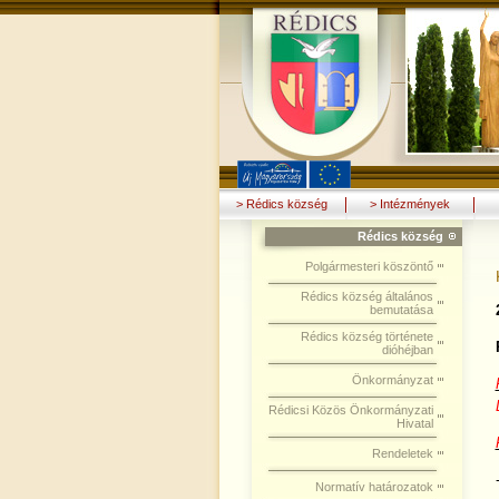
> Rédics község
> Intézmények
Rédics község
Polgármesteri köszöntő
Rédics község általános
bemutatása
Rédics község története
dióhéjban
Önkormányzat
Rédicsi Közös Önkormányzati
Hivatal
Rendeletek
Normatív határozatok