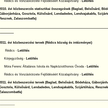
Rédics és Vonzáskörzete Fejlődéséért Közalapítvány -
Letöltés
2010. évi közbeszerzés statisztikai összegzések (Baglad, Belsősárd, Böd
Gáborjánháza,
Gosztola,
Külsősárd, Lendadedes, Lendvajakabfa, Szijárt
Resznek, Zalaszombatfa)
----------------------------------------------------------------------------------------------------------------
---------------
2011. évi közbeszerzési tervek (Rédics község és intézményei)
Rédics -
Letöltés
Körjegyzőség -
Letöltés
Móra Ferenc Általános Iskola és Napköziotthonos Óvoda -
Letöltés
Rédics és Vonzáskörzete Fejlődéséért Közalapítvány -
Letöltés
2011. évi közbeszerzési tervek (Baglad, Belsősárd, Bödeháza, Gáborjánh
Gosztola,
Külsősárd, Lendadedes, Lendvajakabfa, Szijártóháza, Resznek
Zalaszombatfa)
----------------------------------------------------------------------------------------------------------------
----------------