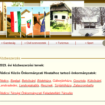
> Gazdaság
> Civil szervezetek
> Turizmus
> Sport
Közbeszerzés
2019. évi közbeszerzési tervek:
Rédicsi Közös Önkormányzati Hivatalhoz tartozó önkormányzatok:
Rédics
,
Baglad
,
Belsősárd
,
Bödeháza
,
Gáborjánháza
,
Gosztola
,
Külsősárd
,
Lendvadedes
,
Lendvajakabfa
,
Resznek
,
Szijártóháza
,
Zalaszombatfa
Rédicsi Térségi Önkormányzati Feladatellátó Társulás
----------------------------------------------------------------------------------------------------------------