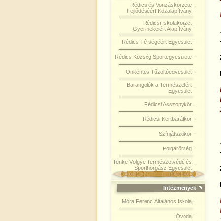
Rédics és Vonzáskörzete
Fejlődéséért Közalapítvány
Rédicsi Iskolakörzet
Gyermekeiért Alapítvány
Rédics Térségéért Egyesület
Rédics Község Sportegyesülete
Önkéntes Tűzoltóegyesület
Barangolók a Természetért
Egyesület
Rédicsi Asszonykör
Rédicsi Kertbarátkör
Színjátszókör
Polgárőrség
Tenke Völgye Természetvédő és
Sporthorgász Egyesület
Intézmények
Móra Ferenc Általános Iskola
Óvoda