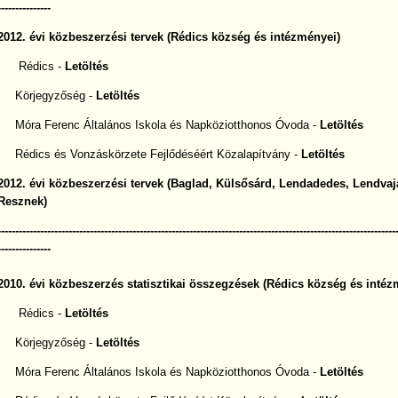
---------------
2012. évi közbeszerzési tervek (Rédics község és intézményei)
Rédics -
Letöltés
Körjegyzőség -
Letöltés
Móra Ferenc Általános Iskola és Napköziotthonos Óvoda -
Letöltés
Rédics és Vonzáskörzete Fejlődéséért Közalapítvány -
Letöltés
2012. évi közbeszerzési tervek (Baglad,
Külsősárd, Lendadedes, Lendvaj
Resznek)
----------------------------------------------------------------------------------------------------------------
---------------
2010. évi közbeszerzés statisztikai összegzések (Rédics község és intéz
Rédics -
Letöltés
Körjegyzőség -
Letöltés
Móra Ferenc Általános Iskola és Napköziotthonos Óvoda -
Letöltés