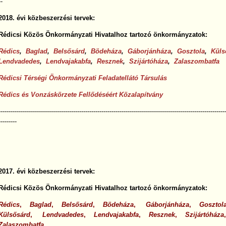
--
2018. évi közbeszerzési tervek:
Rédicsi Közös Önkormányzati Hivatalhoz tartozó önkormányzatok:
Rédics
,
Baglad
,
Belsősárd
,
Bödeháza
,
Gáborjánháza
,
Gosztola
,
Küls
Lendvadedes
,
Lendvajakabfa
,
Resznek
,
Szijártóháza
,
Zalaszombatfa
Rédicsi Térségi Önkormányzati Feladatellátó Társulás
Rédics és Vonzáskörzete Fellődéséért Közalapítvány
----------------------------------------------------------------------------------------------------------------
---------
2017. évi közbeszerzési tervek:
Rédicsi Közös Önkormányzati Hivatalhoz tartozó önkormányzatok:
Rédics
,
Baglad
,
Belsősárd
,
Bödeháza
,
Gáborjánháza
,
Gosztol
Külsősárd
,
Lendvadedes
,
Lendvajakabfa
,
Resznek
,
Szijártóháza
Zalaszombatfa