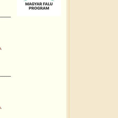
-----------
a
,
,
-----------
a
,
,