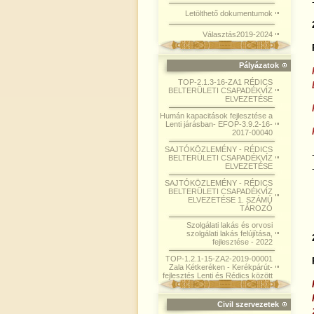
Letölthető dokumentumok
Választás2019-2024
Pályázatok
TOP-2.1.3-16-ZA1 RÉDICS
BELTERÜLETI CSAPADÉKVÍZ
ELVEZETÉSE
Humán kapacitások fejlesztése a
Lenti járásban- EFOP-3.9.2-16-
2017-00040
SAJTÓKÖZLEMÉNY - RÉDICS
BELTERÜLETI CSAPADÉKVÍZ
ELVEZETÉSE
SAJTÓKÖZLEMÉNY - RÉDICS
BELTERÜLETI CSAPADÉKVÍZ
ELVEZETÉSE 1. SZÁMÚ
TÁROZÓ
Szolgálati lakás és orvosi
szolgálati lakás felújítása,
fejlesztése - 2022
TOP-1.2.1-15-ZA2-2019-00001
Zala Kétkeréken - Kerékpárút-
fejlesztés Lenti és Rédics között
Civil szervezetek