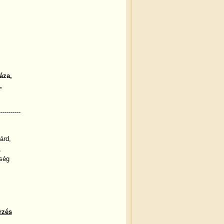
áza,
,
-----------
árd,
,
ség
rzés