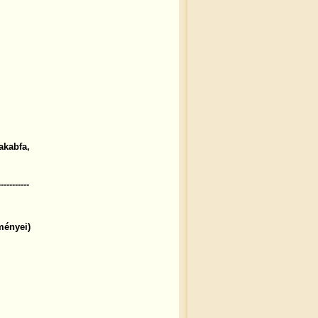
akabfa,
-----------
ményei)