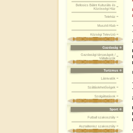
Bellosics Bálint Kulturális és
Közösségi Ház
Teleház
Muszkli Klub
Községi Televízió
Gazdaság
Gazdasági társaságok /
Vállalkozók
Turizmus
Látnivalók
Szálláslehetőségek
Szolgáltatások
Sport
Futball szakosztály
Asztalitenisz szakosztály