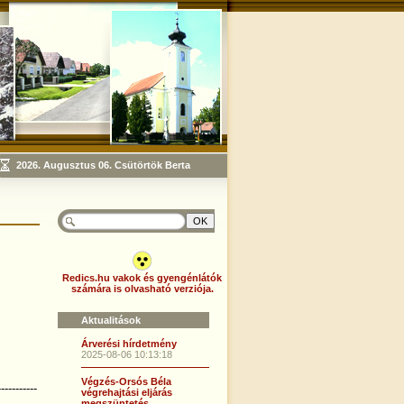
Redics.hu vakok és gyengénlátók
számára is olvasható verziója.
Aktualitások
Árverési hírdetmény
2025-08-06 10:13:18
Végzés-Orsós Béla
-----------
végrehajtási eljárás
megszüntetés