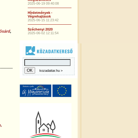
2025-06-19 09:40:08
Hírdetmények -
Végrehajtások
2025-06-15 11:23:42
Széchenyi 2020
ősárd
,
2025-06-02 12:11:54
-----------
kozadattar.hu >
a
,
,