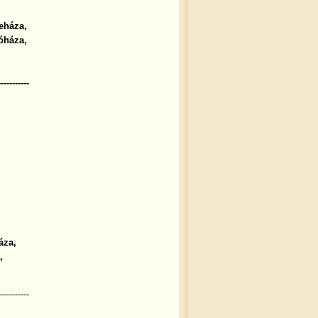
eháza,
óháza,
-----------
áza,
,
-----------