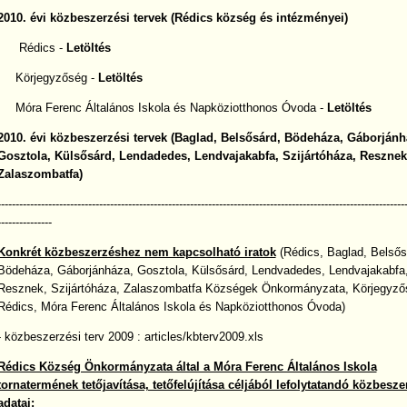
2010. évi közbeszerzési tervek (Rédics község és intézményei)
Rédics -
Letöltés
Körjegyzőség -
Letöltés
Móra Ferenc Általános Iskola és Napköziotthonos Óvoda -
Letöltés
2010. évi közbeszerzési tervek (Baglad, Belsősárd, Bödeháza, Gáborjánh
Gosztola,
Külsősárd, Lendadedes, Lendvajakabfa, Szijártóháza, Resznek
Zalaszombatfa)
----------------------------------------------------------------------------------------------------------------
---------------
Konkrét közbeszerzéshez nem kapcsolható iratok
(Rédics, Baglad, Belsős
Bödeháza, Gáborjánháza, Gosztola, Külsősárd, Lendvadedes, Lendvajakabfa
Resznek, Szijártóháza, Zalaszombatfa Községek Önkormányzata, Körjegyző
Rédics, Móra Ferenc Általános Iskola és Napköziotthonos Óvoda)
- közbeszerzési terv 2009 :
articles/kbterv2009.xls
Rédics Község Önkormányzata által a Móra Ferenc Általános Iskola
tornatermének tetőjavítása, tetőfelújítása céljából lefolytatandó közbesze
adatai: