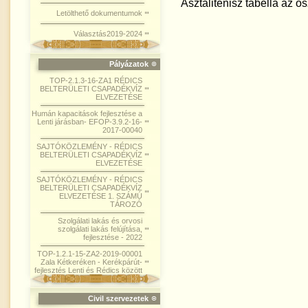
Asztalitenisz tabella az ős
Letölthető dokumentumok
Választás2019-2024
Pályázatok
TOP-2.1.3-16-ZA1 RÉDICS
BELTERÜLETI CSAPADÉKVÍZ
ELVEZETÉSE
Humán kapacitások fejlesztése a
Lenti járásban- EFOP-3.9.2-16-
2017-00040
SAJTÓKÖZLEMÉNY - RÉDICS
BELTERÜLETI CSAPADÉKVÍZ
ELVEZETÉSE
SAJTÓKÖZLEMÉNY - RÉDICS
BELTERÜLETI CSAPADÉKVÍZ
ELVEZETÉSE 1. SZÁMÚ
TÁROZÓ
Szolgálati lakás és orvosi
szolgálati lakás felújítása,
fejlesztése - 2022
TOP-1.2.1-15-ZA2-2019-00001
Zala Kétkeréken - Kerékpárút-
fejlesztés Lenti és Rédics között
Civil szervezetek