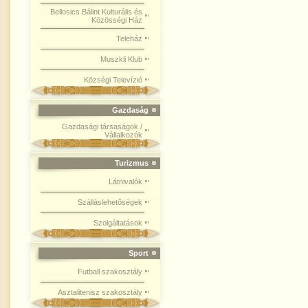
Bellosics Bálint Kulturális és
Közösségi Ház
Teleház
Muszkli Klub
Községi Televízió
Gazdaság
Gazdasági társaságok /
Vállalkozók
Turizmus
Látnivalók
Szálláslehetőségek
Szolgáltatások
Sport
Futball szakosztály
Asztalitenisz szakosztály