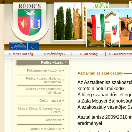
> Rédics község
> Intézmények
> Gazdaság
> Civil szerveze
Rédics község
Polgármesteri köszöntő
Asztalitenisz szakosztály
Rédics község általános
Az Asztalitenisz szakoszt
bemutatása
keretein belül működik.
Rédics község története
dióhéjban
A főleg szabadidős jelleg
a Zala Megyei Bajnokságb
Önkormányzat
A szakosztály vezetője: S
Rédicsi Közös Önkormányzati
Hivatal
Asztalitenisz 2009/2010 é
Rendeletek
eredményei
Normatív határozatok