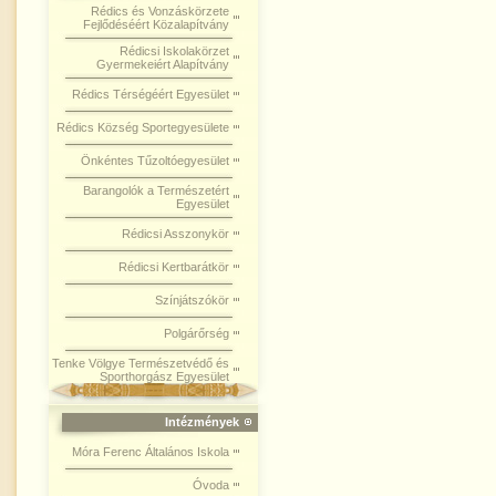
Rédics és Vonzáskörzete
Fejlődéséért Közalapítvány
Rédicsi Iskolakörzet
Gyermekeiért Alapítvány
Rédics Térségéért Egyesület
Rédics Község Sportegyesülete
Önkéntes Tűzoltóegyesület
Barangolók a Természetért
Egyesület
Rédicsi Asszonykör
Rédicsi Kertbarátkör
Színjátszókör
Polgárőrség
Tenke Völgye Természetvédő és
Sporthorgász Egyesület
Intézmények
Móra Ferenc Általános Iskola
Óvoda