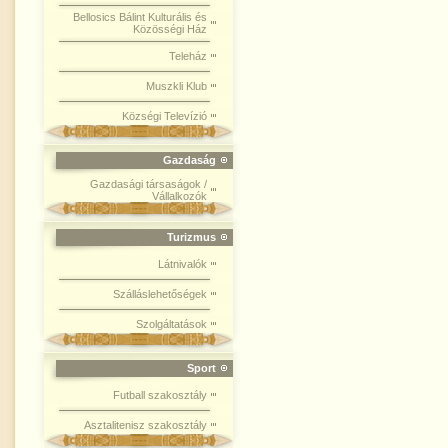
Bellosics Bálint Kulturális és
Közösségi Ház
Teleház
Muszkli Klub
Községi Televízió
Gazdaság
Gazdasági társaságok /
Vállalkozók
Turizmus
Látnivalók
Szálláslehetőségek
Szolgáltatások
Sport
Futball szakosztály
Asztalitenisz szakosztály