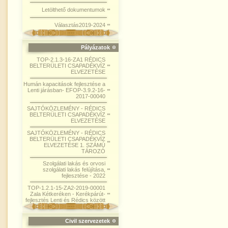
Letölthető dokumentumok
Választás2019-2024
Pályázatok
TOP-2.1.3-16-ZA1 RÉDICS
BELTERÜLETI CSAPADÉKVÍZ
ELVEZETÉSE
Humán kapacitások fejlesztése a
Lenti járásban- EFOP-3.9.2-16-
2017-00040
SAJTÓKÖZLEMÉNY - RÉDICS
BELTERÜLETI CSAPADÉKVÍZ
ELVEZETÉSE
SAJTÓKÖZLEMÉNY - RÉDICS
BELTERÜLETI CSAPADÉKVÍZ
ELVEZETÉSE 1. SZÁMÚ
TÁROZÓ
Szolgálati lakás és orvosi
szolgálati lakás felújítása,
fejlesztése - 2022
TOP-1.2.1-15-ZA2-2019-00001
Zala Kétkeréken - Kerékpárút-
fejlesztés Lenti és Rédics között
Civil szervezetek