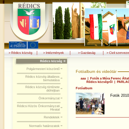
> Rédics község
> Intézmények
> Gazdaság
> Civil szerveze
Rédics község
Polgármesteri köszöntő
Fotóalbum és videótár
Rédics község általános
aaa
|
Fotók a Móra Ferenc Által
bemutatása
Rédics községről
|
PARLAG
Rédics község története
Fotóalbum
dióhéjban
Fotók 2010
Önkormányzat
Rédicsi Közös Önkormányzati
Hivatal
Rendeletek
Normatív határozatok