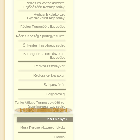
Rédics és Vonzáskörzete
Fejlődéséért Közalapítvány
Rédicsi Iskolakörzet
Gyermekeiért Alapítvány
Rédics Térségéért Egyesület
Rédics Község Sportegyesülete
Önkéntes Tűzoltóegyesület
Barangolók a Természetért
Egyesület
Rédicsi Asszonykör
Rédicsi Kertbarátkör
Színjátszókör
Polgárőrség
Tenke Völgye Természetvédő és
Sporthorgász Egyesület
Intézmények
Móra Ferenc Általános Iskola
Óvoda