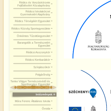
Rédics és Vonzáskörzete
Fejlődéséért Közalapítvány
Rédicsi Iskolakörzet
Gyermekeiért Alapítvány
Rédics Térségéért Egyesület
Rédics Község Sportegyesülete
Önkéntes Tűzoltóegyesület
Barangolók a Természetért
Egyesület
Rédicsi Asszonykör
Rédicsi Kertbarátkör
Színjátszókör
Polgárőrség
Tenke Völgye Természetvédő és
Sporthorgász Egyesület
Intézmények
Móra Ferenc Általános Iskola
Óvoda