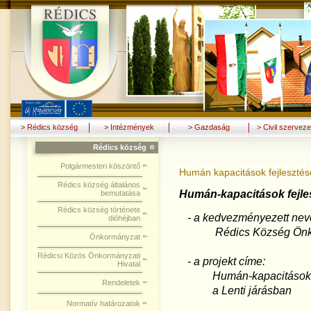
> Rédics község
> Intézmények
> Gazdaság
> Civil szerveze
Rédics község
Polgármesteri köszöntő
Humán kapacitások fejlesztés
Rédics község általános
Humán-kapacitások fejles
bemutatása
Rédics község története
- a kedvezményezett nev
dióhéjban
Rédics Község Önko
Önkormányzat
Rédicsi Közös Önkormányzati
- a projekt címe:
Hivatal
Humán-kapacitások fe
Rendeletek
a Lenti járásban
Normatív határozatok