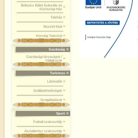
Bellosics Bálint Kulturális és
Közösségi Ház
Teleház
Muszkli Klub
Községi Televízió
Gazdaság
Gazdasági társaságok /
Vállalkozók
Turizmus
Látnivalók
Szálláslehetőségek
Szolgáltatások
Sport
Futball szakosztály
Asztalitenisz szakosztály