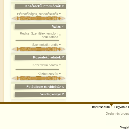
Közérdekű információk
Elérhetőségek, rendelési idők
Vallás
Rédicsi Szentlélek templom
bemutatása
Szentmisék rendje
Közérdekű adatok
Közérdekű adatok
Közbeszerzés
Fotóalbum és videótár
Vendégkönyv
Impresszum
Legyen a 
Megtek