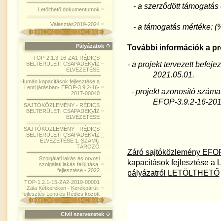
- a szerződött támogatás 
Letölthető dokumentumok
Választás2019-2024
- a támogatás mértéke: 
Pályázatok
További információk a pro
TOP-2.1.3-16-ZA1 RÉDICS
- a projekt tervezett befe
BELTERÜLETI CSAPADÉKVÍZ
ELVEZETÉSE
2021.05.01.
Humán kapacitások fejlesztése a
Lenti járásban- EFOP-3.9.2-16-
- projekt azonosító száma
2017-00040
EFOP-3.9.2-16-2017
SAJTÓKÖZLEMÉNY - RÉDICS
BELTERÜLETI CSAPADÉKVÍZ
ELVEZETÉSE
SAJTÓKÖZLEMÉNY - RÉDICS
BELTERÜLETI CSAPADÉKVÍZ
ELVEZETÉSE 1. SZÁMÚ
TÁROZÓ
Záró sajtóközlemény EFO
Szolgálati lakás és orvosi
kapacitások fejlesztése a 
szolgálati lakás felújítása,
fejlesztése - 2022
pályázatról
LETÖLTHETŐ
TOP-1.2.1-15-ZA2-2019-00001
Zala Kétkeréken - Kerékpárút-
fejlesztés Lenti és Rédics között
Civil szervezetek