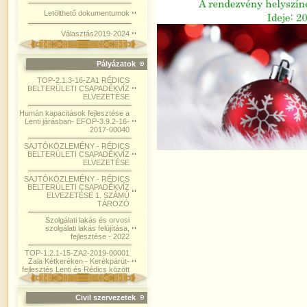
Letölthető dokumentumok
Választás2019-2024
Pályázatok
TOP-2.1.3-16-ZA1 RÉDICS
BELTERÜLETI CSAPADÉKVÍZ
ELVEZETÉSE
Humán kapacitások fejlesztése a
Lenti járásban- EFOP-3.9.2-16-
2017-00040
SAJTÓKÖZLEMÉNY - RÉDICS
BELTERÜLETI CSAPADÉKVÍZ
ELVEZETÉSE
SAJTÓKÖZLEMÉNY - RÉDICS
BELTERÜLETI CSAPADÉKVÍZ
ELVEZETÉSE 1. SZÁMÚ
TÁROZÓ
Szolgálati lakás és orvosi
szolgálati lakás felújítása,
fejlesztése - 2022
TOP-1.2.1-15-ZA2-2019-00001
Zala Kétkeréken - Kerékpárút-
fejlesztés Lenti és Rédics között
Civil szervezetek