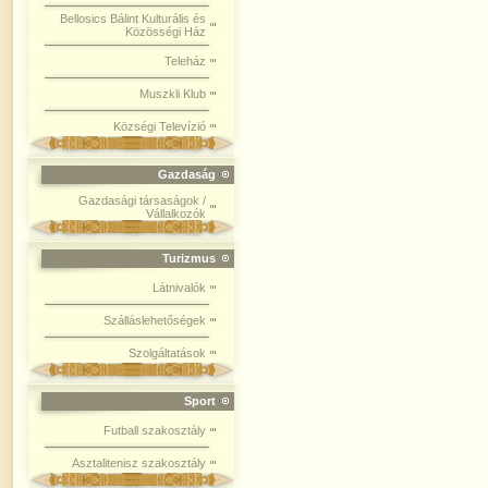
Bellosics Bálint Kulturális és
Közösségi Ház
Teleház
Muszkli Klub
Községi Televízió
Gazdaság
Gazdasági társaságok /
Vállalkozók
Turizmus
Látnivalók
Szálláslehetőségek
Szolgáltatások
Sport
Futball szakosztály
Asztalitenisz szakosztály