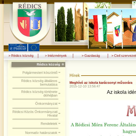
> Rédics község
> Intézmények
> Gazdaság
> Civil szerveze
Rédics község
Polgármesteri köszöntő
Hírek
Rédics község általános
Meghívó az iskola karácsonyi műsorára
bemutatása
2015-12-10 13:56:47
Az iskola idé
Rédics község története
dióhéjban
Önkormányzat
Rédicsi Közös Önkormányzati
Hivatal
Rendeletek
Normatív határozatok