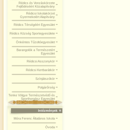
Rédics és Vonzáskörzete
Fejlődéséért Közalapítvány
Rédicsi Iskolakörzet
Gyermekeiért Alapítvány
Rédics Térségéért Egyesület
Rédics Község Sportegyesülete
Önkéntes Tűzoltóegyesület
Barangolók a Természetért
Egyesület
Rédicsi Asszonykör
Rédicsi Kertbarátkör
Színjátszókör
Polgárőrség
Tenke Völgye Természetvédő és
Sporthorgász Egyesület
Intézmények
Móra Ferenc Általános Iskola
Óvoda