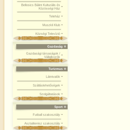
Bellosics Bálint Kulturális és
Közösségi Ház
Teleház
Muszkli Klub
Községi Televízió
Gazdaság
Gazdasági társaságok /
Vállalkozók
Turizmus
Látnivalók
Szálláslehetőségek
Szolgáltatások
Sport
Futball szakosztály
Asztalitenisz szakosztály