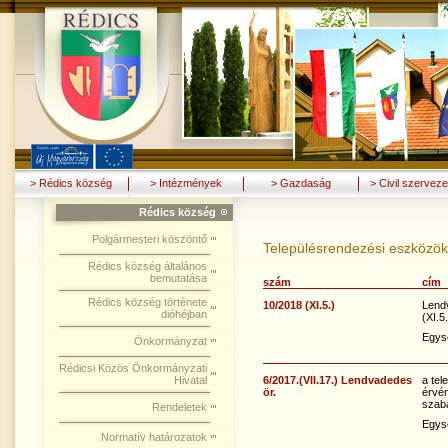
> Rédics község
> Intézmények
> Gazdaság
> Civil szerveze
Rédics község
Polgármesteri köszöntő
Településrendezési eszközök
Rédics község általános
bemutatása
szám
cím
Rédics község története
10/2018 (XI.5.)
Lend
dióhéjban
(XI.5
Egys
Önkormányzat
Rédicsi Közös Önkormányzati
Hivatal
6/2017.(VII.17.) Lendvadedes
a tel
ör.
érvén
szabá
Rendeletek
Egys
Normatív határozatok