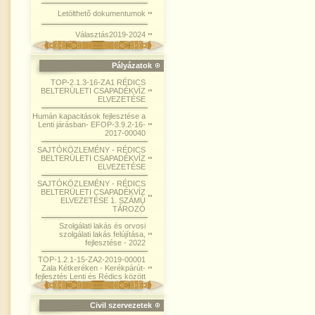
Letölthető dokumentumok
Választás2019-2024
Pályázatok
TOP-2.1.3-16-ZA1 RÉDICS
BELTERÜLETI CSAPADÉKVÍZ
ELVEZETÉSE
Humán kapacitások fejlesztése a
Lenti járásban- EFOP-3.9.2-16-
2017-00040
SAJTÓKÖZLEMÉNY - RÉDICS
BELTERÜLETI CSAPADÉKVÍZ
ELVEZETÉSE
SAJTÓKÖZLEMÉNY - RÉDICS
BELTERÜLETI CSAPADÉKVÍZ
ELVEZETÉSE 1. SZÁMÚ
TÁROZÓ
Szolgálati lakás és orvosi
szolgálati lakás felújítása,
fejlesztése - 2022
TOP-1.2.1-15-ZA2-2019-00001
Zala Kétkeréken - Kerékpárút-
fejlesztés Lenti és Rédics között
Civil szervezetek