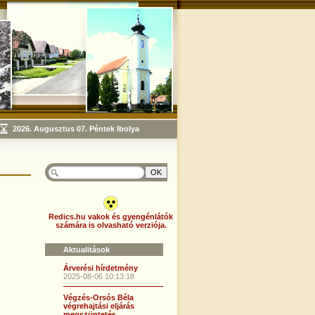
Redics.hu vakok és gyengénlátók
számára is olvasható verziója.
Aktualitások
Árverési hírdetmény
2025-08-06 10:13:18
Végzés-Orsós Béla
végrehajtási eljárás
megszüntetés