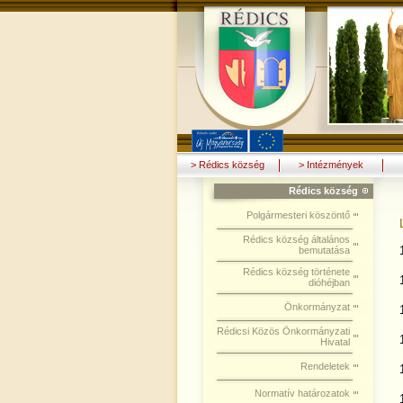
> Rédics község
> Intézmények
Rédics község
Polgármesteri köszöntő
Rédics község általános
bemutatása
Rédics község története
dióhéjban
Önkormányzat
Rédicsi Közös Önkormányzati
Hivatal
Rendeletek
Normatív határozatok