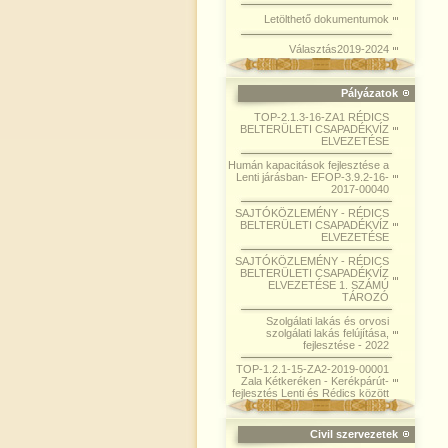
Letölthető dokumentumok
Választás2019-2024
Pályázatok
TOP-2.1.3-16-ZA1 RÉDICS
BELTERÜLETI CSAPADÉKVÍZ
ELVEZETÉSE
Humán kapacitások fejlesztése a
Lenti járásban- EFOP-3.9.2-16-
2017-00040
SAJTÓKÖZLEMÉNY - RÉDICS
BELTERÜLETI CSAPADÉKVÍZ
ELVEZETÉSE
SAJTÓKÖZLEMÉNY - RÉDICS
BELTERÜLETI CSAPADÉKVÍZ
ELVEZETÉSE 1. SZÁMÚ
TÁROZÓ
Szolgálati lakás és orvosi
szolgálati lakás felújítása,
fejlesztése - 2022
TOP-1.2.1-15-ZA2-2019-00001
Zala Kétkeréken - Kerékpárút-
fejlesztés Lenti és Rédics között
Civil szervezetek