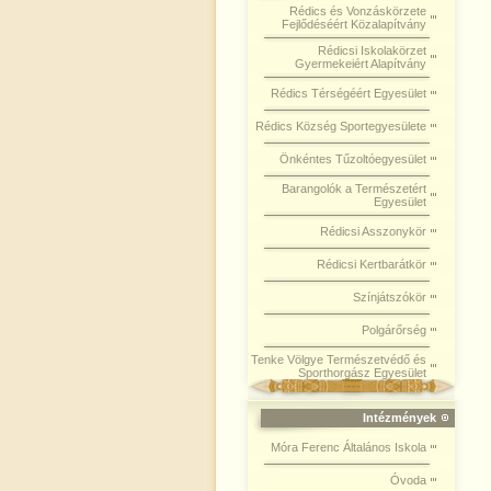
Rédics és Vonzáskörzete
Fejlődéséért Közalapítvány
Rédicsi Iskolakörzet
Gyermekeiért Alapítvány
Rédics Térségéért Egyesület
Rédics Község Sportegyesülete
Önkéntes Tűzoltóegyesület
Barangolók a Természetért
Egyesület
Rédicsi Asszonykör
Rédicsi Kertbarátkör
Színjátszókör
Polgárőrség
Tenke Völgye Természetvédő és
Sporthorgász Egyesület
Intézmények
Móra Ferenc Általános Iskola
Óvoda