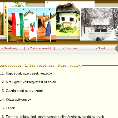
> Gazdaság
> Civil szervezetek
> Turizmus
> Sport
Lendvadedes - 1. Szervezeti, személyzeti adatok
1.1. Kapcsolat, szervezet, vezetők
1.2. A felügyelt költségvetési szervek
1.3. Gazdálkodó szervezetek
1.4. Közalapítványok
1.5. Lapok
1.6. Felettes, felügyeleti, törvényességi ellenőrzést gyakorló szervek