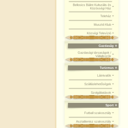
Bellosics Bálint Kulturális és
Közösségi Ház
Teleház
Muszkli Klub
Községi Televízió
Gazdaság
Gazdasági társaságok /
Vállalkozók
Turizmus
Látnivalók
Szálláslehetőségek
Szolgáltatások
Sport
Futball szakosztály
Asztalitenisz szakosztály