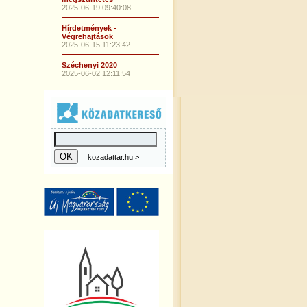
2025-06-19 09:40:08
Hírdetmények -
Végrehajtások
2025-06-15 11:23:42
Széchenyi 2020
2025-06-02 12:11:54
kozadattar.hu >