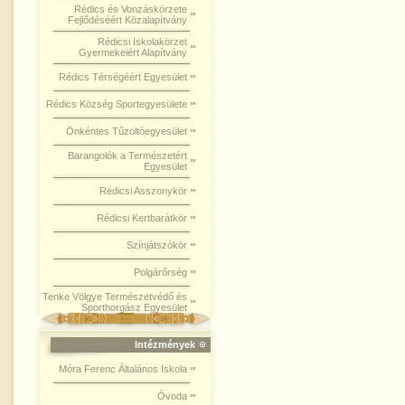
Rédics és Vonzáskörzete
Fejlődéséért Közalapítvány
Rédicsi Iskolakörzet
Gyermekeiért Alapítvány
Rédics Térségéért Egyesület
Rédics Község Sportegyesülete
Önkéntes Tűzoltóegyesület
Barangolók a Természetért
Egyesület
Rédicsi Asszonykör
Rédicsi Kertbarátkör
Színjátszókör
Polgárőrség
Tenke Völgye Természetvédő és
Sporthorgász Egyesület
Intézmények
Móra Ferenc Általános Iskola
Óvoda