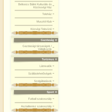
Bellosics Bálint Kulturális és
Közösségi Ház
Teleház
Muszkli Klub
Községi Televízió
Gazdaság
Gazdasági társaságok /
Vállalkozók
Turizmus
Látnivalók
Szálláslehetőségek
Szolgáltatások
Sport
Futball szakosztály
Asztalitenisz szakosztály