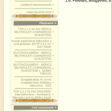
1.6. Felettes, felügyeleti
Letölthető dokumentumok
Választás2019-2024
Pályázatok
TOP-2.1.3-16-ZA1 RÉDICS
BELTERÜLETI CSAPADÉKVÍZ
ELVEZETÉSE
Humán kapacitások fejlesztése a
Lenti járásban- EFOP-3.9.2-16-
2017-00040
SAJTÓKÖZLEMÉNY - RÉDICS
BELTERÜLETI CSAPADÉKVÍZ
ELVEZETÉSE
SAJTÓKÖZLEMÉNY - RÉDICS
BELTERÜLETI CSAPADÉKVÍZ
ELVEZETÉSE 1. SZÁMÚ
TÁROZÓ
Szolgálati lakás és orvosi
szolgálati lakás felújítása,
fejlesztése - 2022
TOP-1.2.1-15-ZA2-2019-00001
Zala Kétkeréken - Kerékpárút-
fejlesztés Lenti és Rédics között
Civil szervezetek