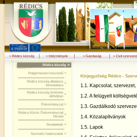
> Rédics község
> Intézmények
> Gazdaság
> Civil szerveze
Rédics község
Polgármesteri köszöntő
Körjegyzőség Rédics - Szerve
Rédics község általános
1.1. Kapcsolat, szervezet,
bemutatása
Rédics község története
1.2. A felügyelt költségvet
dióhéjban
Önkormányzat
1.3. Gazdálkodó szerveze
Rédicsi Közös Önkormányzati
1.4. Közalapítványok
Hivatal
Rendeletek
1.5. Lapok
Normatív határozatok