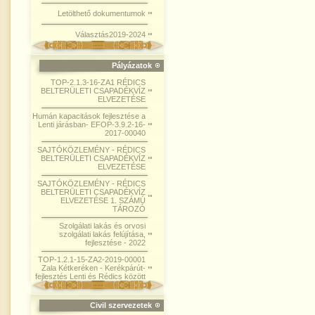
Letölthető dokumentumok
Választás2019-2024
Pályázatok
TOP-2.1.3-16-ZA1 RÉDICS
BELTERÜLETI CSAPADÉKVÍZ
ELVEZETÉSE
Humán kapacitások fejlesztése a
Lenti járásban- EFOP-3.9.2-16-
2017-00040
SAJTÓKÖZLEMÉNY - RÉDICS
BELTERÜLETI CSAPADÉKVÍZ
ELVEZETÉSE
SAJTÓKÖZLEMÉNY - RÉDICS
BELTERÜLETI CSAPADÉKVÍZ
ELVEZETÉSE 1. SZÁMÚ
TÁROZÓ
Szolgálati lakás és orvosi
szolgálati lakás felújítása,
fejlesztése - 2022
TOP-1.2.1-15-ZA2-2019-00001
Zala Kétkeréken - Kerékpárút-
fejlesztés Lenti és Rédics között
Civil szervezetek