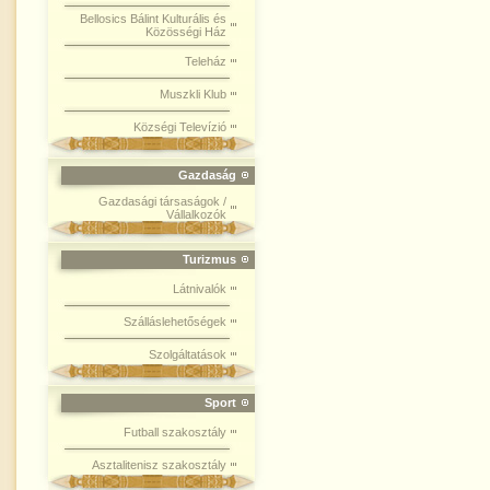
Bellosics Bálint Kulturális és
Közösségi Ház
Teleház
Muszkli Klub
Községi Televízió
Gazdaság
Gazdasági társaságok /
Vállalkozók
Turizmus
Látnivalók
Szálláslehetőségek
Szolgáltatások
Sport
Futball szakosztály
Asztalitenisz szakosztály