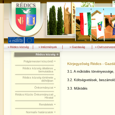
> Rédics község
> Intézmények
> Gazdaság
> Civil szerveze
Rédics község
Polgármesteri köszöntő
Körjegyzőség Rédics - Gazdá
Rédics község általános
3.1. A működés törvényessége, 
bemutatása
Rédics község története
3.2. Költségvetések, beszámol
dióhéjban
Önkormányzat
3.3. Működés
Rédicsi Közös Önkormányzati
Hivatal
Rendeletek
Normatív határozatok