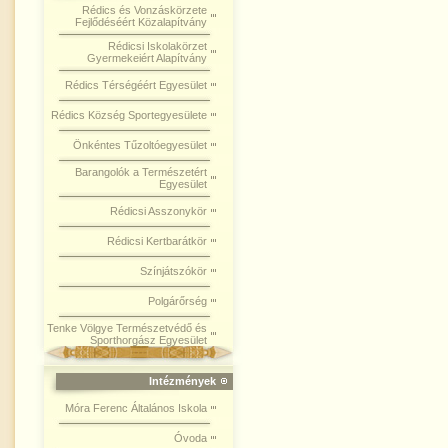
Rédics és Vonzáskörzete
Fejlődéséért Közalapítvány
Rédicsi Iskolakörzet
Gyermekeiért Alapítvány
Rédics Térségéért Egyesület
Rédics Község Sportegyesülete
Önkéntes Tűzoltóegyesület
Barangolók a Természetért
Egyesület
Rédicsi Asszonykör
Rédicsi Kertbarátkör
Színjátszókör
Polgárőrség
Tenke Völgye Természetvédő és
Sporthorgász Egyesület
Intézmények
Móra Ferenc Általános Iskola
Óvoda