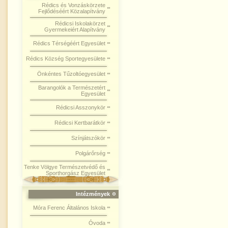
Rédics és Vonzáskörzete
Fejlődéséért Közalapítvány
Rédicsi Iskolakörzet
Gyermekeiért Alapítvány
Rédics Térségéért Egyesület
Rédics Község Sportegyesülete
Önkéntes Tűzoltóegyesület
Barangolók a Természetért
Egyesület
Rédicsi Asszonykör
Rédicsi Kertbarátkör
Színjátszókör
Polgárőrség
Tenke Völgye Természetvédő és
Sporthorgász Egyesület
Intézmények
Móra Ferenc Általános Iskola
Óvoda