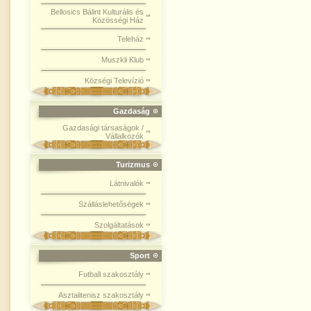
Bellosics Bálint Kulturális és
Közösségi Ház
Teleház
Muszkli Klub
Községi Televízió
Gazdaság
Gazdasági társaságok /
Vállalkozók
Turizmus
Látnivalók
Szálláslehetőségek
Szolgáltatások
Sport
Futball szakosztály
Asztalitenisz szakosztály