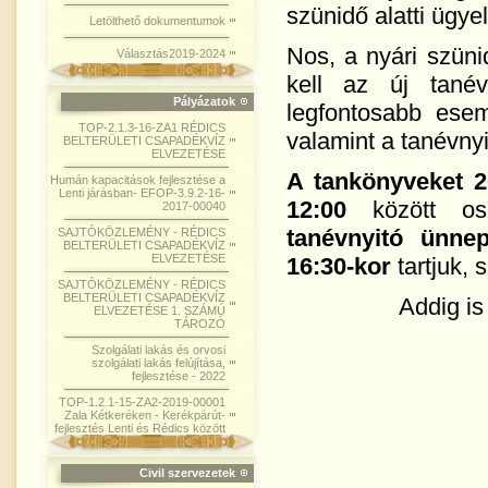
szünidő alatti ügye
Letölthető dokumentumok
Nos, a nyári szünid
Választás2019-2024
kell az új tanév
Pályázatok
legfontosabb ese
TOP-2.1.3-16-ZA1 RÉDICS
valamint a tanévnyi
BELTERÜLETI CSAPADÉKVÍZ
ELVEZETÉSE
A tankönyveket
2
Humán kapacitások fejlesztése a
Lenti járásban- EFOP-3.9.2-16-
12:00
között osz
2017-00040
tanévnyitó ünnep
SAJTÓKÖZLEMÉNY - RÉDICS
BELTERÜLETI CSAPADÉKVÍZ
ELVEZETÉSE
16:30-kor
tartjuk, 
SAJTÓKÖZLEMÉNY - RÉDICS
BELTERÜLETI CSAPADÉKVÍZ
Addig is
ELVEZETÉSE 1. SZÁMÚ
TÁROZÓ
Szolgálati lakás és orvosi
szolgálati lakás felújítása,
fejlesztése - 2022
TOP-1.2.1-15-ZA2-2019-00001
Zala Kétkeréken - Kerékpárút-
fejlesztés Lenti és Rédics között
Civil szervezetek