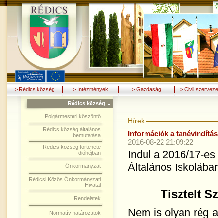
> Rédics község
> Intézmények
> Gazdaság
> Civil szerveze
Rédics község
Polgármesteri köszöntő
Hírek
Rédics község általános
Információk a tanévindítá
bemutatása
2016-08-22 21:09:22
Rédics község története
Indul a 2016/17-es
dióhéjban
Általános Iskolában
Önkormányzat
Rédicsi Közös Önkormányzati
Hivatal
Tisztelt S
Rendeletek
Nem is olyan rég a
Normatív határozatok