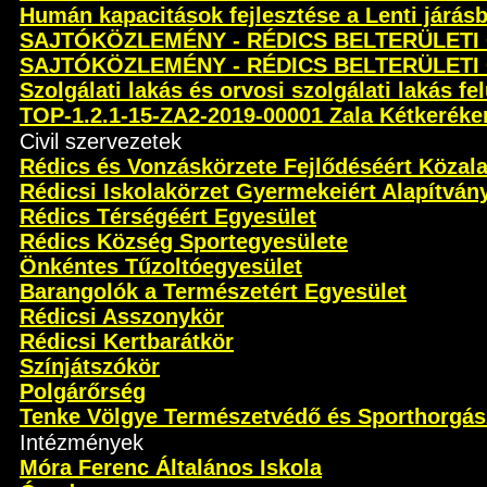
Humán kapacitások fejlesztése a Lenti járás
SAJTÓKÖZLEMÉNY - RÉDICS BELTERÜLETI
SAJTÓKÖZLEMÉNY - RÉDICS BELTERÜLETI
Szolgálati lakás és orvosi szolgálati lakás fel
TOP-1.2.1-15-ZA2-2019-00001 Zala Kétkeréken 
Civil szervezetek
Rédics és Vonzáskörzete Fejlődéséért Közal
Rédicsi Iskolakörzet Gyermekeiért Alapítván
Rédics Térségéért Egyesület
Rédics Község Sportegyesülete
Önkéntes Tűzoltóegyesület
Barangolók a Természetért Egyesület
Rédicsi Asszonykör
Rédicsi Kertbarátkör
Színjátszókör
Polgárőrség
Tenke Völgye Természetvédő és Sporthorgás
Intézmények
Móra Ferenc Általános Iskola