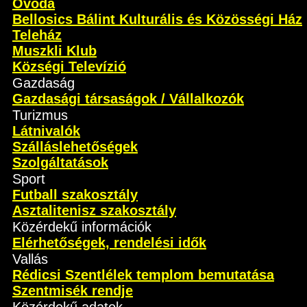
Óvoda
Bellosics Bálint Kulturális és Közösségi Ház
Teleház
Muszkli Klub
Községi Televízió
Gazdaság
Gazdasági társaságok / Vállalkozók
Turizmus
Látnivalók
Szálláslehetőségek
Szolgáltatások
Sport
Futball szakosztály
Asztalitenisz szakosztály
Közérdekű információk
Elérhetőségek, rendelési idők
Vallás
Rédicsi Szentlélek templom bemutatása
Szentmisék rendje