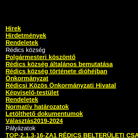
Hírek
Hirdetmények
Rendeletek
Rédics község
Polgármesteri köszöntő
Rédics község általános bemutatása
Rédics község története dióhéjban
Önkormányzat
Rédicsi Közös Önkormányzati Hivatal
Képviselő-testület
Rendeletek
Normatív határozatok
Letölthető dokumentumok
Választás2019-2024
Pályázatok
TOP-2.1.3-16-ZA1 RÉDICS BELTERÜLETI C