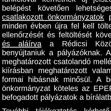
belépést követően lehetsége
csatlakozott önkormányzatok
p
minden évben újra fel kell töl
ellenőrzését és feltöltését kö
és aláírva
a Rédicsi Közös
benyújtaniuk a pályázóknak. A
meghatározott csatolandó mellék
kiírásban meghatározott vala
formai hibásnak minősül. A b
önkormányzat köteles az EPER
befogadott pályázatok a bírála