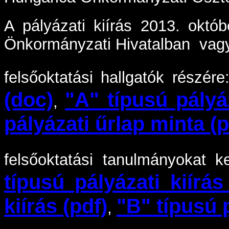
A pályázati kiírás 2013. októ
Önkormányzati Hivatalban va
felsőoktatási hallgatók részér
(doc)
"A" típusú pályáz
,
pályázati űrlap minta (p
felsőoktatási tanulmányokat k
típusú pályázati kiírás
kiírás (pdf)
"B" típusú 
,