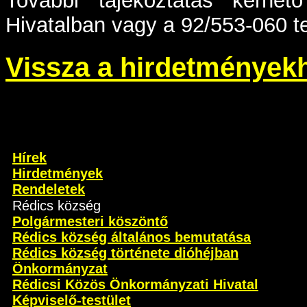
További tájékoztatás kérhe
Hivatalban vagy a 92/553-060 
Vissza a hirdetmények
Hírek
Hirdetmények
Rendeletek
Rédics község
Polgármesteri köszöntő
Rédics község általános bemutatása
Rédics község története dióhéjban
Önkormányzat
Rédicsi Közös Önkormányzati Hivatal
Képviselő-testület