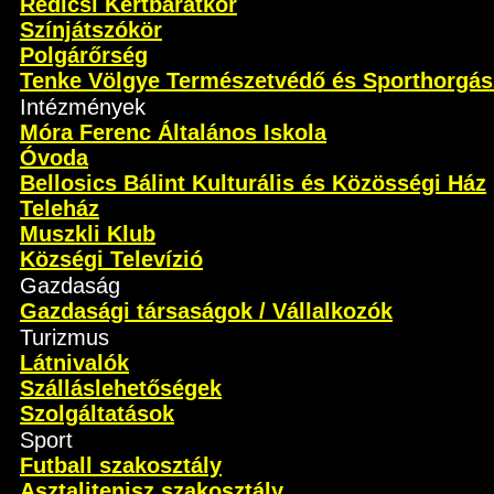
Rédicsi Kertbarátkör
Színjátszókör
Polgárőrség
Tenke Völgye Természetvédő és Sporthorgás
Intézmények
Móra Ferenc Általános Iskola
Óvoda
Bellosics Bálint Kulturális és Közösségi Ház
Teleház
Muszkli Klub
Községi Televízió
Gazdaság
Gazdasági társaságok / Vállalkozók
Turizmus
Látnivalók
Szálláslehetőségek
Szolgáltatások
Sport
Futball szakosztály
Asztalitenisz szakosztály