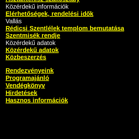
Közérdekű információk
Elérhetőségek, rendelési idők
Vallás
Rédicsi Szentlélek templom bemutatása
Szentmisék rendje
Közérdekű adatok
Közérdekű adatok
Közbeszerzés
Rendezvényeink
Programajánló
Vendégkönyv
Hirdetések
Hasznos információk