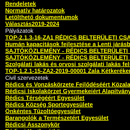
Rendeletek
Normatív határozatok
Letölthető dokumentumok
Választás2019-2024
Pályázatok
TOP-2.1.3-16-ZA1 RÉDICS BELTERÜLETI C
Humán kapacitások fejlesztése a Lenti járás
SAJTÓKÖZLEMÉNY - RÉDICS BELTERÜLETI
SAJTÓKÖZLEMÉNY - RÉDICS BELTERÜLETI
Szolgálati lakás és orvosi szolgálati lakás fel
TOP-1.2.1-15-ZA2-2019-00001 Zala Kétkeréken 
Civil szervezetek
Rédics és Vonzáskörzete Fejlődéséért Közal
Rédicsi Iskolakörzet Gyermekeiért Alapítván
Rédics Térségéért Egyesület
Rédics Község Sportegyesülete
Önkéntes Tűzoltóegyesület
Barangolók a Természetért Egyesület
Rédicsi Asszonykör