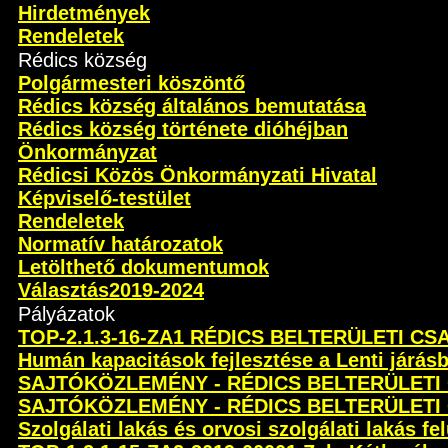
Hirdetmények
Rendeletek
Rédics község
Polgármesteri köszöntő
Rédics község általános bemutatása
Rédics község története dióhéjban
Önkormányzat
Rédicsi Közös Önkormányzati Hivatal
Képviselő-testület
Rendeletek
Normatív határozatok
Letölthető dokumentumok
Választás2019-2024
Pályázatok
TOP-2.1.3-16-ZA1 RÉDICS BELTERÜLETI C
Humán kapacitások fejlesztése a Lenti járás
SAJTÓKÖZLEMÉNY - RÉDICS BELTERÜLETI
SAJTÓKÖZLEMÉNY - RÉDICS BELTERÜLETI
Szolgálati lakás és orvosi szolgálati lakás fel