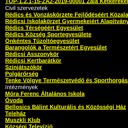
TOP-1.2.1-15-ZA2-2019-00001 Zala Kétkeréken 
Civil szervezetek
Rédics és Vonzáskörzete Fejlődéséért Közal
Rédicsi Iskolakörzet Gyermekeiért Alapítván
Rédics Térségéért Egyesület
Rédics Község Sportegyesülete
Önkéntes Tűzoltóegyesület
Barangolók a Természetért Egyesület
Rédicsi Asszonykör
Rédicsi Kertbarátkör
Színjátszókör
Polgárőrség
Tenke Völgye Természetvédő és Sporthorgás
Intézmények
Móra Ferenc Általános Iskola
Óvoda
Bellosics Bálint Kulturális és Közösségi Ház
Teleház
Muszkli Klub
Községi Televízió