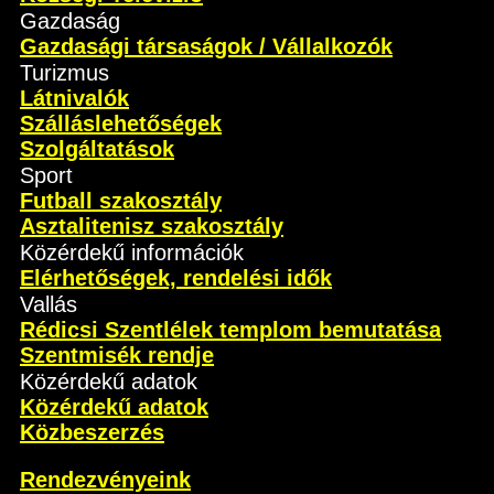
Gazdaság
Gazdasági társaságok / Vállalkozók
Turizmus
Látnivalók
Szálláslehetőségek
Szolgáltatások
Sport
Futball szakosztály
Asztalitenisz szakosztály
Közérdekű információk
Elérhetőségek, rendelési idők
Vallás
Rédicsi Szentlélek templom bemutatása
Szentmisék rendje
Közérdekű adatok
Közérdekű adatok
Közbeszerzés
Rendezvényeink