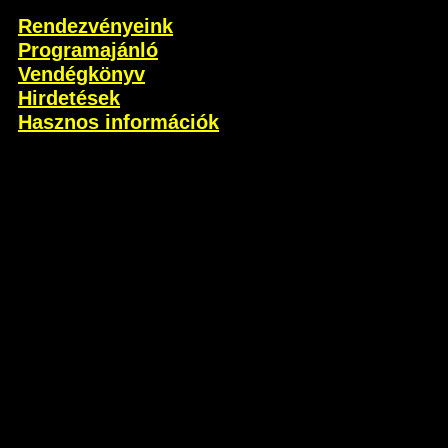
Rendezvényeink
Programajánló
Vendégkönyv
Hirdetések
Hasznos információk