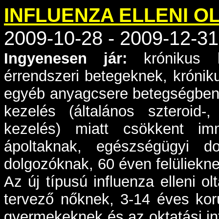
INFLUENZA ELLENI 
2009-10-28 - 2009-12-31
Ingyenesen jár:
krónikus 
érrendszeri betegeknek, króni
egyéb anyagcsere betegségben
kezelés (általános szteroid-
kezelés) miatt csökkent imm
ápoltaknak, egészségügyi do
dolgozóknak, 60 éven felüliekne
Az új típusú influenza elleni o
tervező nőknek, 3-14 éves korú
gyermekeknek és az oktatási i