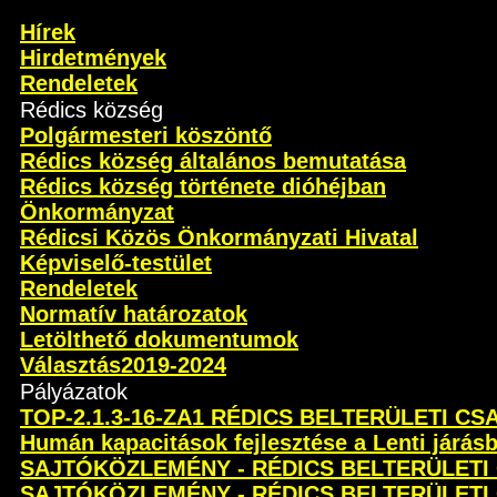
Hírek
Hirdetmények
Rendeletek
Rédics község
Polgármesteri köszöntő
Rédics község általános bemutatása
Rédics község története dióhéjban
Önkormányzat
Rédicsi Közös Önkormányzati Hivatal
Képviselő-testület
Rendeletek
Normatív határozatok
Letölthető dokumentumok
Választás2019-2024
Pályázatok
TOP-2.1.3-16-ZA1 RÉDICS BELTERÜLETI C
Humán kapacitások fejlesztése a Lenti járás
SAJTÓKÖZLEMÉNY - RÉDICS BELTERÜLETI
SAJTÓKÖZLEMÉNY - RÉDICS BELTERÜLETI