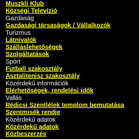
Muszkli Klub
Községi Televízió
Gazdaság
Gazdasági társaságok / Vállalkozók
Turizmus
Látnivalók
Szálláslehetőségek
Szolgáltatások
Sport
Futball szakosztály
Asztalitenisz szakosztály
Közérdekű információk
Elérhetőségek, rendelési idők
Vallás
Rédicsi Szentlélek templom bemutatása
Szentmisék rendje
Közérdekű adatok
Közérdekű adatok
Közbeszerzés