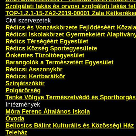
Szolgálati lakás és orvosi szolgálati lakás fel
TOP-1.2.1-15-ZA2-2019-00001 Zala Kétkeréken 
Civil szervezetek
Rédics és Vonzáskörzete Fejlődéséért Közal
Rédicsi Iskolakörzet Gyermekeiért Alapítván
Rédics Térségéért Egyesület
Rédics Község Sportegyesülete
Önkéntes Tűzoltóegyesület
Barangolók a Természetért Egyesület
Rédicsi Asszonykör
Rédicsi Kertbarátkör
Színjátszókör
Polgárőrség
Tenke Völgye Természetvédő és Sporthorgás
Intézmények
Móra Ferenc Általános Iskola
Óvoda
Bellosics Bálint Kulturális és Közösségi Ház
Teleház