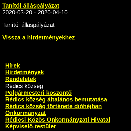
Tanítói álláspályázat
2020-03-20 - 2020-04-10
Tanítói álláspályázat
Vissza a hirdetményekhez
Hírek
Hirdetmények
Rendeletek
Rédics község
Polgármesteri köszöntő
Rédics község általános bemutatása
Rédics község története dióhéjban
Önkormányzat
Rédicsi Közös Önkormányzati Hivatal
Képviselő-testület