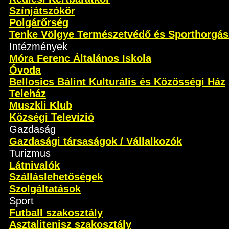
Színjátszókör
Polgárőrség
Tenke Völgye Természetvédő és Sporthorgás
Intézmények
Móra Ferenc Általános Iskola
Óvoda
Bellosics Bálint Kulturális és Közösségi Ház
Teleház
Muszkli Klub
Községi Televízió
Gazdaság
Gazdasági társaságok / Vállalkozók
Turizmus
Látnivalók
Szálláslehetőségek
Szolgáltatások
Sport
Futball szakosztály
Asztalitenisz szakosztály