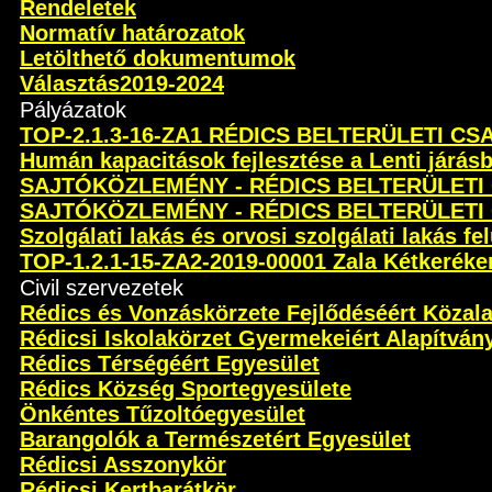
Rendeletek
Normatív határozatok
Letölthető dokumentumok
Választás2019-2024
Pályázatok
TOP-2.1.3-16-ZA1 RÉDICS BELTERÜLETI C
Humán kapacitások fejlesztése a Lenti járás
SAJTÓKÖZLEMÉNY - RÉDICS BELTERÜLETI
SAJTÓKÖZLEMÉNY - RÉDICS BELTERÜLETI
Szolgálati lakás és orvosi szolgálati lakás fel
TOP-1.2.1-15-ZA2-2019-00001 Zala Kétkeréken 
Civil szervezetek
Rédics és Vonzáskörzete Fejlődéséért Közal
Rédicsi Iskolakörzet Gyermekeiért Alapítván
Rédics Térségéért Egyesület
Rédics Község Sportegyesülete
Önkéntes Tűzoltóegyesület
Barangolók a Természetért Egyesület
Rédicsi Asszonykör
Rédicsi Kertbarátkör