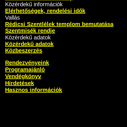
Közérdekű információk
Elérhetőségek, rendelési idők
Vallás
Rédicsi Szentlélek templom bemutatása
Szentmisék rendje
Közérdekű adatok
Közérdekű adatok
Közbeszerzés
Rendezvényeink
Programajánló
Vendégkönyv
Hirdetések
Hasznos információk