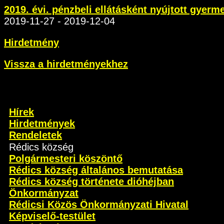
2019. évi. pénzbeli ellátásként nyújtott gyer
2019-11-27 - 2019-12-04
Hirdetmény
Vissza a hirdetményekhez
Hírek
Hirdetmények
Rendeletek
Rédics község
Polgármesteri köszöntő
Rédics község általános bemutatása
Rédics község története dióhéjban
Önkormányzat
Rédicsi Közös Önkormányzati Hivatal
Képviselő-testület