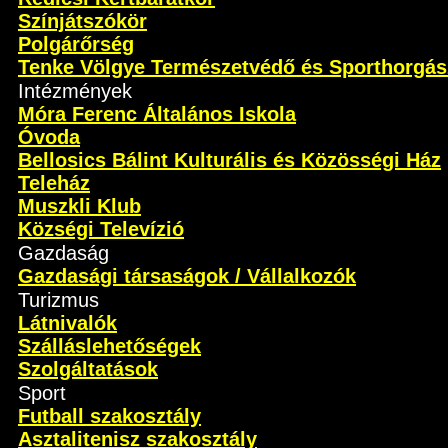
Színjátszókör
Polgárőrség
Tenke Völgye Természetvédő és Sporthorgás
Intézmények
Móra Ferenc Általános Iskola
Óvoda
Bellosics Bálint Kulturális és Közösségi Ház
Teleház
Muszkli Klub
Községi Televízió
Gazdaság
Gazdasági társaságok / Vállalkozók
Turizmus
Látnivalók
Szálláslehetőségek
Szolgáltatások
Sport
Futball szakosztály
Asztalitenisz szakosztály