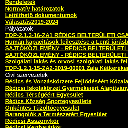
Rendeletek
Normatív határozatok
Letölthető dokumentumok
Választás2019-2024
Pályázatok
TOP-2.1.3-16-ZA1 RÉDICS BELTERÜLETI C
Humán kapacitások fejlesztése a Lenti járás
SAJTÓKÖZLEMÉNY - RÉDICS BELTERÜLETI
SAJTÓKÖZLEMÉNY - RÉDICS BELTERÜLETI
Szolgálati lakás és orvosi szolgálati lakás fel
TOP-1.2.1-15-ZA2-2019-00001 Zala Kétkeréken 
Civil szervezetek
Rédics és Vonzáskörzete Fejlődéséért Közal
Rédicsi Iskolakörzet Gyermekeiért Alapítván
Rédics Térségéért Egyesület
Rédics Község Sportegyesülete
Önkéntes Tűzoltóegyesület
Barangolók a Természetért Egyesület
Rédicsi Asszonykör
Rédicsi Kertbarátkör