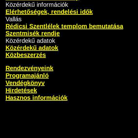
Közérdekű információk
Elérhetőségek, rendelési idők
Vallás
Rédicsi Szentlélek templom bemutatása
Szentmisék rendje
Közérdekű adatok
Közérdekű adatok
Közbeszerzés
Rendezvényeink
Programajánló
Vendégkönyv
Hirdetések
Hasznos információk