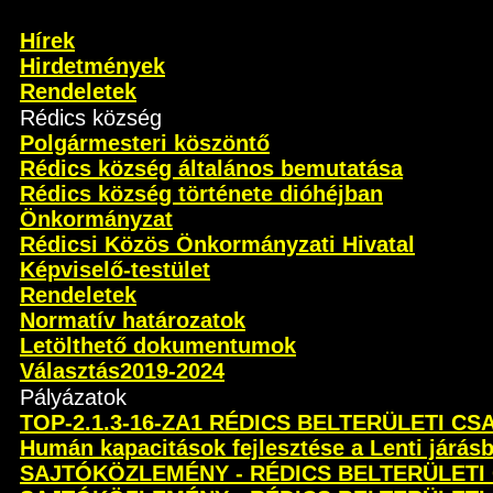
Hírek
Hirdetmények
Rendeletek
Rédics község
Polgármesteri köszöntő
Rédics község általános bemutatása
Rédics község története dióhéjban
Önkormányzat
Rédicsi Közös Önkormányzati Hivatal
Képviselő-testület
Rendeletek
Normatív határozatok
Letölthető dokumentumok
Választás2019-2024
Pályázatok
TOP-2.1.3-16-ZA1 RÉDICS BELTERÜLETI C
Humán kapacitások fejlesztése a Lenti járás
SAJTÓKÖZLEMÉNY - RÉDICS BELTERÜLETI