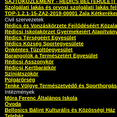
SAJTÓKÖZLEMÉNY - RÉDICS BELTERÜLETI
Szolgálati lakás és orvosi szolgálati lakás fel
TOP-1.2.1-15-ZA2-2019-00001 Zala Kétkeréken 
Civil szervezetek
Rédics és Vonzáskörzete Fejlődéséért Közal
Rédicsi Iskolakörzet Gyermekeiért Alapítván
Rédics Térségéért Egyesület
Rédics Község Sportegyesülete
Önkéntes Tűzoltóegyesület
Barangolók a Természetért Egyesület
Rédicsi Asszonykör
Rédicsi Kertbarátkör
Színjátszókör
Polgárőrség
Tenke Völgye Természetvédő és Sporthorgás
Intézmények
Móra Ferenc Általános Iskola
Óvoda
Bellosics Bálint Kulturális és Közösségi Ház
Teleház