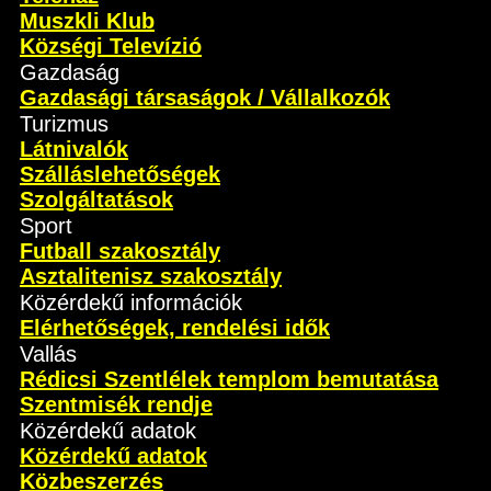
Muszkli Klub
Községi Televízió
Gazdaság
Gazdasági társaságok / Vállalkozók
Turizmus
Látnivalók
Szálláslehetőségek
Szolgáltatások
Sport
Futball szakosztály
Asztalitenisz szakosztály
Közérdekű információk
Elérhetőségek, rendelési idők
Vallás
Rédicsi Szentlélek templom bemutatása
Szentmisék rendje
Közérdekű adatok
Közérdekű adatok
Közbeszerzés