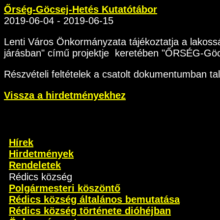
Őrség-Göcsej-Hetés Kutatótábor
2019-06-04 - 2019-06-15
Lenti Város Önkormányzata tájékoztatja a lakos
járásban" című projektje keretében "ŐRSÉG-Göcse
Részvételi feltételek a csatolt dokumentumban ta
Vissza a hirdetményekhez
Hírek
Hirdetmények
Rendeletek
Rédics község
Polgármesteri köszöntő
Rédics község általános bemutatása
Rédics község története dióhéjban