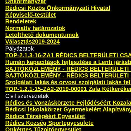
Önkormányzat
Rédicsi Közös Önkormányzati Hivatal
Képviselő-testület
Rendeletek
Normatív határozatok
Letölthető dokumentumok
Választás2019-2024
Pályázatok
TOP-2.1.3-16-ZA1 RÉDICS BELTERÜLETI C
Humán kapacitások fejlesztése a Lenti járás
SAJTÓKÖZLEMÉNY - RÉDICS BELTERÜLETI
SAJTÓKÖZLEMÉNY - RÉDICS BELTERÜLETI
Szolgálati lakás és orvosi szolgálati lakás fel
TOP-1.2.1-15-ZA2-2019-00001 Zala Kétkeréken 
Civil szervezetek
Rédics és Vonzáskörzete Fejlődéséért Közal
Rédicsi Iskolakörzet Gyermekeiért Alapítván
Rédics Térségéért Egyesület
Rédics Község Sportegyesülete
Önkéntes Tűzoltóegyesület