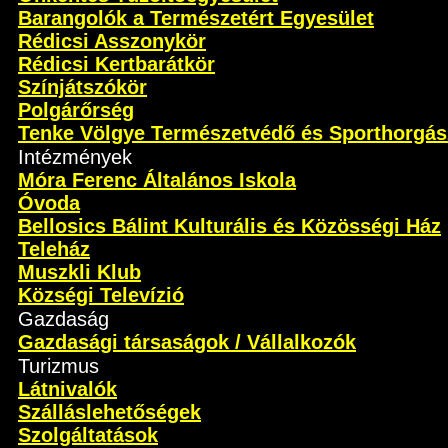
Barangolók a Természetért Egyesület
Rédicsi Asszonykör
Rédicsi Kertbarátkör
Színjátszókör
Polgárőrség
Tenke Völgye Természetvédő és Sporthorgás
Intézmények
Móra Ferenc Általános Iskola
Óvoda
Bellosics Bálint Kulturális és Közösségi Ház
Teleház
Muszkli Klub
Községi Televízió
Gazdaság
Gazdasági társaságok / Vállalkozók
Turizmus
Látnivalók
Szálláslehetőségek
Szolgáltatások