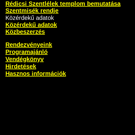
Rédicsi Szentlélek templom bemutatása
Szentmisék rendje
Közérdekű adatok
Közérdekű adatok
Közbeszerzés
Rendezvényeink
Programajánló
Vendégkönyv
Hirdetések
Hasznos információk