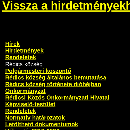
Vissza a hirdetmények
Hírek
Hirdetmények
Rendeletek
Rédics község
Polgármesteri köszöntő
Rédics község általános bemutatása
Rédics község története dióhéjban
Önkormányzat
Rédicsi Közös Önkormányzati Hivatal
Képviselő-testület
Rendeletek
Normatív határozatok
Letölthető dokumentumok