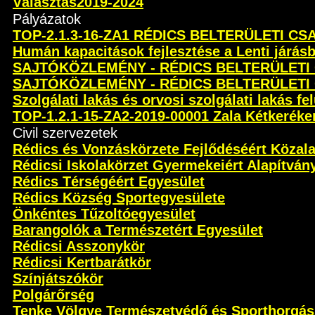
Választás2019-2024
Pályázatok
TOP-2.1.3-16-ZA1 RÉDICS BELTERÜLETI C
Humán kapacitások fejlesztése a Lenti járás
SAJTÓKÖZLEMÉNY - RÉDICS BELTERÜLETI
SAJTÓKÖZLEMÉNY - RÉDICS BELTERÜLETI
Szolgálati lakás és orvosi szolgálati lakás fel
TOP-1.2.1-15-ZA2-2019-00001 Zala Kétkeréken 
Civil szervezetek
Rédics és Vonzáskörzete Fejlődéséért Közal
Rédicsi Iskolakörzet Gyermekeiért Alapítván
Rédics Térségéért Egyesület
Rédics Község Sportegyesülete
Önkéntes Tűzoltóegyesület
Barangolók a Természetért Egyesület
Rédicsi Asszonykör
Rédicsi Kertbarátkör
Színjátszókör
Polgárőrség
Tenke Völgye Természetvédő és Sporthorgás