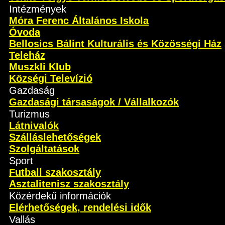
Intézmények
Móra Ferenc Általános Iskola
Óvoda
Bellosics Bálint Kulturális és Közösségi Ház
Teleház
Muszkli Klub
Községi Televízió
Gazdaság
Gazdasági társaságok / Vállalkozók
Turizmus
Látnivalók
Szálláslehetőségek
Szolgáltatások
Sport
Futball szakosztály
Asztalitenisz szakosztály
Közérdekű információk
Elérhetőségek, rendelési idők
Vallás