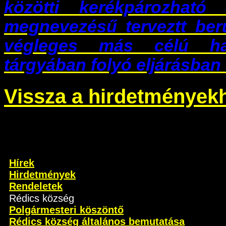
közötti kerékpározható 
megnevezésű terveztt beru
végleges más célú has
tárgyában folyó eljárásban 
Vissza a hirdetmények
Hírek
Hirdetmények
Rendeletek
Rédics község
Polgármesteri köszöntő
Rédics község általános bemutatása