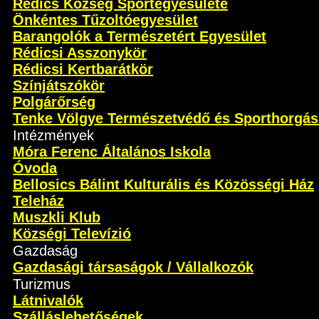
Rédics Község Sportegyesülete
Önkéntes Tűzoltóegyesület
Barangolók a Természetért Egyesület
Rédicsi Asszonykör
Rédicsi Kertbarátkör
Színjátszókör
Polgárőrség
Tenke Völgye Természetvédő és Sporthorgás
Intézmények
Móra Ferenc Általános Iskola
Óvoda
Bellosics Bálint Kulturális és Közösségi Ház
Teleház
Muszkli Klub
Községi Televízió
Gazdaság
Gazdasági társaságok / Vállalkozók
Turizmus
Látnivalók
Szálláslehetőségek