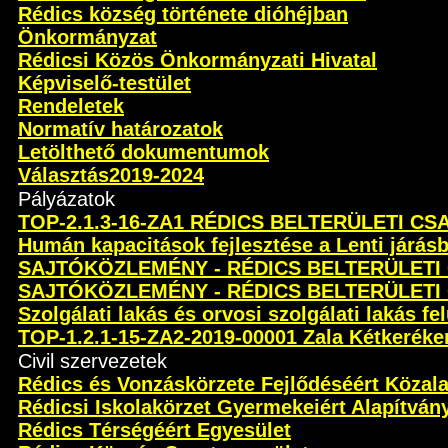
Rédics község története dióhéjban
Önkormányzat
Rédicsi Közös Önkormányzati Hivatal
Képviselő-testület
Rendeletek
Normatív határozatok
Letölthető dokumentumok
Választás2019-2024
Pályázatok
TOP-2.1.3-16-ZA1 RÉDICS BELTERÜLETI C
Humán kapacitások fejlesztése a Lenti járás
SAJTÓKÖZLEMÉNY - RÉDICS BELTERÜLETI
SAJTÓKÖZLEMÉNY - RÉDICS BELTERÜLETI
Szolgálati lakás és orvosi szolgálati lakás fel
TOP-1.2.1-15-ZA2-2019-00001 Zala Kétkeréken 
Civil szervezetek
Rédics és Vonzáskörzete Fejlődéséért Közal
Rédicsi Iskolakörzet Gyermekeiért Alapítván
Rédics Térségéért Egyesület