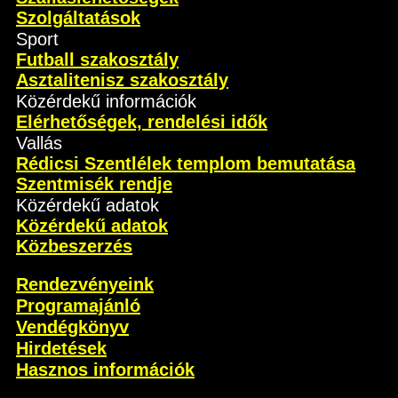
Szolgáltatások
Sport
Futball szakosztály
Asztalitenisz szakosztály
Közérdekű információk
Elérhetőségek, rendelési idők
Vallás
Rédicsi Szentlélek templom bemutatása
Szentmisék rendje
Közérdekű adatok
Közérdekű adatok
Közbeszerzés
Rendezvényeink
Programajánló
Vendégkönyv
Hirdetések
Hasznos információk