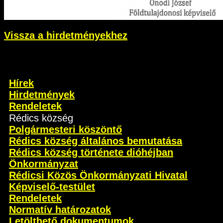
Vissza a hirdetményekhez
Hírek
Hirdetmények
Rendeletek
Rédics község
Polgármesteri köszöntő
Rédics község általános bemutatása
Rédics község története dióhéjban
Önkormányzat
Rédicsi Közös Önkormányzati Hivatal
Képviselő-testület
Rendeletek
Normatív határozatok
Letölthető dokumentumok