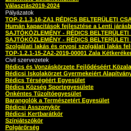
Választás2019-2024
Pályázatok
TOP-2.1.3-16-ZA1 RÉDICS BELTERÜLETI C
Humán kapacitások fejlesztése a Lenti járás
SAJTÓKÖZLEMÉNY - RÉDICS BELTERÜLETI
SAJTÓKÖZLEMÉNY - RÉDICS BELTERÜLETI
Szolgálati lakás és orvosi szolgálati lakás fel
TOP-1.2.1-15-ZA2-2019-00001 Zala Kétkeréken 
Civil szervezetek
Rédics és Vonzáskörzete Fejlődéséért Közal
Rédicsi Iskolakörzet Gyermekeiért Alapítván
Rédics Térségéért Egyesület
Rédics Község Sportegyesülete
Önkéntes Tűzoltóegyesület
Barangolók a Természetért Egyesület
Rédicsi Asszonykör
Rédicsi Kertbarátkör
Színjátszókör
Polgárőrség