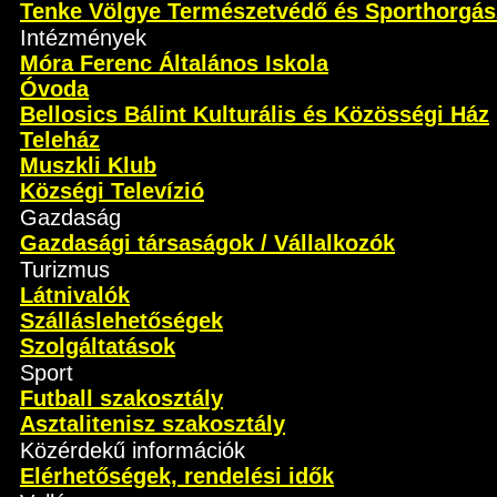
Tenke Völgye Természetvédő és Sporthorgás
Intézmények
Móra Ferenc Általános Iskola
Óvoda
Bellosics Bálint Kulturális és Közösségi Ház
Teleház
Muszkli Klub
Községi Televízió
Gazdaság
Gazdasági társaságok / Vállalkozók
Turizmus
Látnivalók
Szálláslehetőségek
Szolgáltatások
Sport
Futball szakosztály
Asztalitenisz szakosztály
Közérdekű információk
Elérhetőségek, rendelési idők