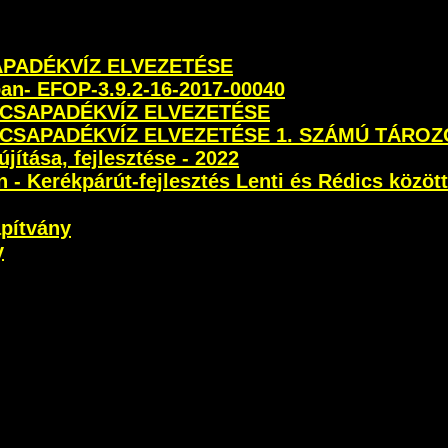
SAPADÉKVÍZ ELVEZETÉSE
ban- EFOP-3.9.2-16-2017-00040
 CSAPADÉKVÍZ ELVEZETÉSE
 CSAPADÉKVÍZ ELVEZETÉSE 1. SZÁMÚ TÁROZ
újítása, fejlesztése - 2022
- Kerékpárút-fejlesztés Lenti és Rédics között
apítvány
y