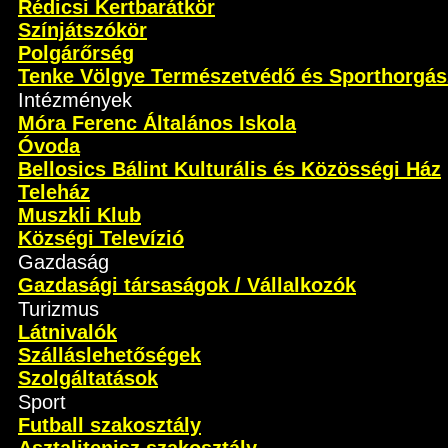
Rédicsi Kertbarátkör
Színjátszókör
Polgárőrség
Tenke Völgye Természetvédő és Sporthorgás
Intézmények
Móra Ferenc Általános Iskola
Óvoda
Bellosics Bálint Kulturális és Közösségi Ház
Teleház
Muszkli Klub
Községi Televízió
Gazdaság
Gazdasági társaságok / Vállalkozók
Turizmus
Látnivalók
Szálláslehetőségek
Szolgáltatások
Sport
Futball szakosztály