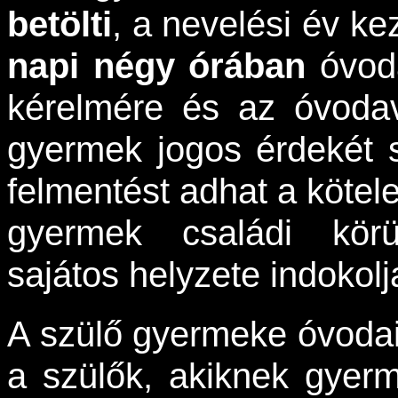
betölti
, a nevelési év ke
napi négy órában
óvoda
kérelmére és az óvodav
gyermek jogos érdekét sz
felmentést adhat a kötel
gyermek családi körül
sajátos helyzete indokolj
A szülő gyermeke óvodai f
a szülők, akiknek gyerm