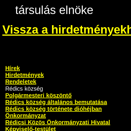
társulás elnöke
Vissza a hirdetmények
Hírek
Hirdetmények
Rendeletek
Rédics község
Polgármesteri köszöntő
Rédics község általános bemutatása
Rédics község története dióhéjban
Önkormányzat
Rédicsi Közös Önkormányzati Hivatal
Képviselő-testület