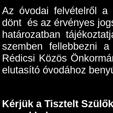
Az óvodai felvételről 
dönt és az érvényes jogs
határozatban tájékoztat
szemben fellebbezni a 
Rédicsi Közös Önkormány
elutasító óvodához benyú
Kérjük a Tisztelt Szülő