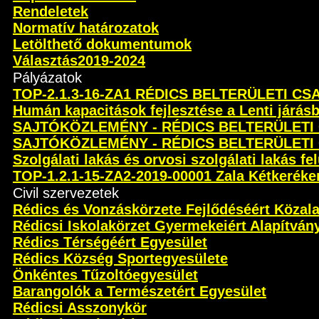
Rendeletek
Normatív határozatok
Letölthető dokumentumok
Választás2019-2024
Pályázatok
TOP-2.1.3-16-ZA1 RÉDICS BELTERÜLETI C
Humán kapacitások fejlesztése a Lenti járás
SAJTÓKÖZLEMÉNY - RÉDICS BELTERÜLETI
SAJTÓKÖZLEMÉNY - RÉDICS BELTERÜLETI
Szolgálati lakás és orvosi szolgálati lakás fel
TOP-1.2.1-15-ZA2-2019-00001 Zala Kétkeréken 
Civil szervezetek
Rédics és Vonzáskörzete Fejlődéséért Közal
Rédicsi Iskolakörzet Gyermekeiért Alapítván
Rédics Térségéért Egyesület
Rédics Község Sportegyesülete
Önkéntes Tűzoltóegyesület
Barangolók a Természetért Egyesület
Rédicsi Asszonykör