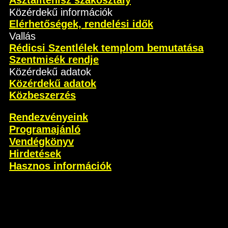
Asztalitenisz szakosztály
Közérdekű információk
Elérhetőségek, rendelési idők
Vallás
Rédicsi Szentlélek templom bemutatása
Szentmisék rendje
Közérdekű adatok
Közérdekű adatok
Közbeszerzés
Rendezvényeink
Programajánló
Vendégkönyv
Hirdetések
Hasznos információk