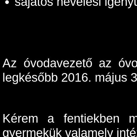
sajátos nevelési igén
Az óvodavezető az óvod
legkésőbb 2016. május 30-
Kérem a fentiekben me
gyermekük valamely intéz