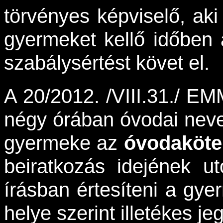
törvényes képviselő, aki
gyermeket kellő időben 
szabálysértést követ el.
A 20/2012. /VIII.31./ EM
négy órában óvodai neve
gyermeke az
óvodakötel
beiratkozás idejének ut
írásban értesíteni a gy
helye szerint illetékes je