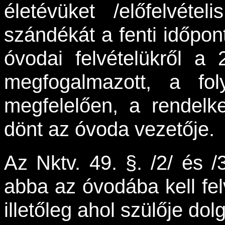
életévüket /előfelvétel
szándékát a fenti időpon
óvodai felvételükről a
megfogalmazott, a fol
megfelelően, a rendelk
dönt az óvoda vezetője.
Az Nktv. 49. §. /2/ és 
abba az óvodába kell fel
illetőleg ahol szülője dol