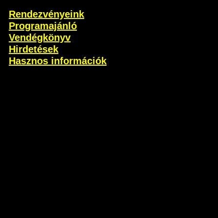
Rendezvényeink
Programajánló
Vendégkönyv
Hirdetések
Hasznos információk