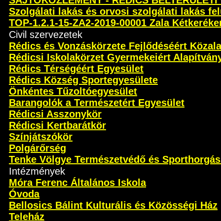
SAJTÓKÖZLEMÉNY - RÉDICS BELTERÜLETI
Szolgálati lakás és orvosi szolgálati lakás fel
TOP-1.2.1-15-ZA2-2019-00001 Zala Kétkeréken 
Civil szervezetek
Rédics és Vonzáskörzete Fejlődéséért Közal
Rédicsi Iskolakörzet Gyermekeiért Alapítván
Rédics Térségéért Egyesület
Rédics Község Sportegyesülete
Önkéntes Tűzoltóegyesület
Barangolók a Természetért Egyesület
Rédicsi Asszonykör
Rédicsi Kertbarátkör
Színjátszókör
Polgárőrség
Tenke Völgye Természetvédő és Sporthorgás
Intézmények
Móra Ferenc Általános Iskola
Óvoda
Bellosics Bálint Kulturális és Közösségi Ház
Teleház