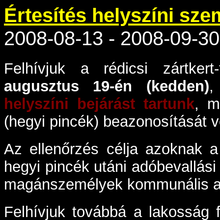
Értesítés helyszíni sze
2008-08-13 - 2008-09-30
Felhívjuk a rédicsi zártker
augusztus 19-én (kedden)
helyszíni bejárást tartunk
, m
(hegyi pincék) beazonosítását v
Az ellenőrzés célja azoknak a 
hegyi pincék utáni adóbevallási
magánszemélyek kommunális adó
Felhívjuk továbbá a lakosság f