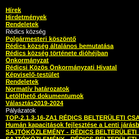
Hírek
Hirdetmények
Rendeletek
Rédics község
Polgármesteri köszöntő
Rédics község általános bemutatása
Rédics község története dióhéjban
Önkormányzat
Rédicsi Közös Önkormányzati Hivatal
Képviselő-testület
Rendeletek
Normatív határozatok
Letölthető dokumentumok
Választás2019-2024
Pályázatok
TOP-2.1.3-16-ZA1 RÉDICS BELTERÜLETI C
Humán kapacitások fejlesztése a Lenti járás
SAJTÓKÖZLEMÉNY - RÉDICS BELTERÜLETI