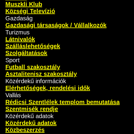
Muszkli Klub
Községi Televízió
Gazdaság
Gazdasági társaságok / Vállalkozók
Turizmus
Látnivalók
Szálláslehetőségek
Szolgáltatások
Sport
Futball szakosztály
Asztalitenisz szakosztály
Közérdekű információk
Elérhetőségek, rendelési idők
Vallás
Rédicsi Szentlélek templom bemutatása
Szentmisék rendje
Közérdekű adatok
Közérdekű adatok
Közbeszerzés