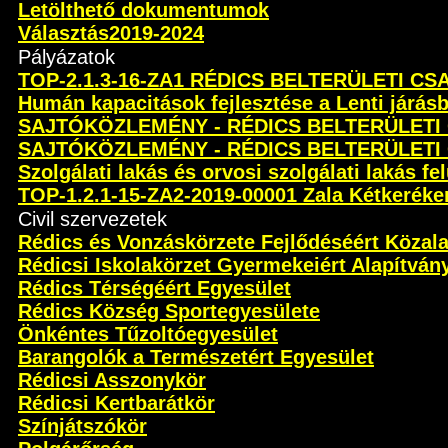
Letölthető dokumentumok
Választás2019-2024
Pályázatok
TOP-2.1.3-16-ZA1 RÉDICS BELTERÜLETI C
Humán kapacitások fejlesztése a Lenti járás
SAJTÓKÖZLEMÉNY - RÉDICS BELTERÜLETI
SAJTÓKÖZLEMÉNY - RÉDICS BELTERÜLETI
Szolgálati lakás és orvosi szolgálati lakás fel
TOP-1.2.1-15-ZA2-2019-00001 Zala Kétkeréken 
Civil szervezetek
Rédics és Vonzáskörzete Fejlődéséért Közal
Rédicsi Iskolakörzet Gyermekeiért Alapítván
Rédics Térségéért Egyesület
Rédics Község Sportegyesülete
Önkéntes Tűzoltóegyesület
Barangolók a Természetért Egyesület
Rédicsi Asszonykör
Rédicsi Kertbarátkör
Színjátszókör