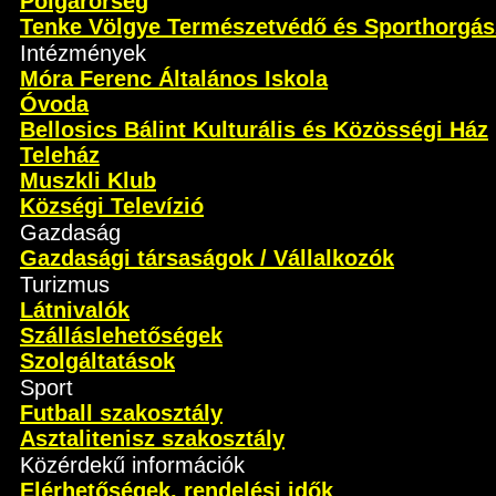
Polgárőrség
Tenke Völgye Természetvédő és Sporthorgás
Intézmények
Móra Ferenc Általános Iskola
Óvoda
Bellosics Bálint Kulturális és Közösségi Ház
Teleház
Muszkli Klub
Községi Televízió
Gazdaság
Gazdasági társaságok / Vállalkozók
Turizmus
Látnivalók
Szálláslehetőségek
Szolgáltatások
Sport
Futball szakosztály
Asztalitenisz szakosztály
Közérdekű információk
Elérhetőségek, rendelési idők