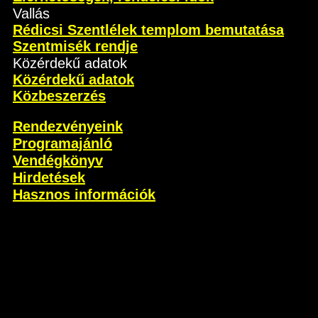
Vallás
Rédicsi Szentlélek templom bemutatása
Szentmisék rendje
Közérdekű adatok
Közérdekű adatok
Közbeszerzés
Rendezvényeink
Programajánló
Vendégkönyv
Hirdetések
Hasznos információk