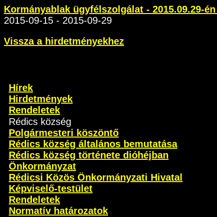
Kormányablak ügyfélszolgálat - 2015.09.29-én
2015-09-15 - 2015-09-29
Vissza a hirdetményekhez
Hírek
Hirdetmények
Rendeletek
Rédics község
Polgármesteri köszöntő
Rédics község általános bemutatása
Rédics község története dióhéjban
Önkormányzat
Rédicsi Közös Önkormányzati Hivatal
Képviselő-testület
Rendeletek
Normatív határozatok