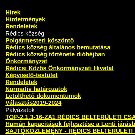
Hírek
Hirdetmények
Rendeletek
Rédics község
Polgármesteri köszöntő
Rédics község általános bemutatása
Rédics község története dióhéjban
Önkormányzat
Rédicsi Közös Önkormányzati Hivatal
Képviselő-testület
Rendeletek
Normatív határozatok
Letölthető dokumentumok
Választás2019-2024
Pályázatok
TOP-2.1.3-16-ZA1 RÉDICS BELTERÜLETI C
Humán kapacitások fejlesztése a Lenti járás
SAJTÓKÖZLEMÉNY - RÉDICS BELTERÜLETI