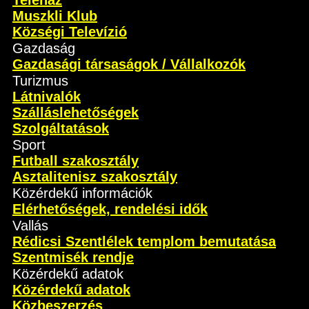
Teleház
Muszkli Klub
Községi Televízió
Gazdaság
Gazdasági társaságok / Vállalkozók
Turizmus
Látnivalók
Szálláslehetőségek
Szolgáltatások
Sport
Futball szakosztály
Asztalitenisz szakosztály
Közérdekű információk
Elérhetőségek, rendelési idők
Vallás
Rédicsi Szentlélek templom bemutatása
Szentmisék rendje
Közérdekű adatok
Közérdekű adatok
Közbeszerzés