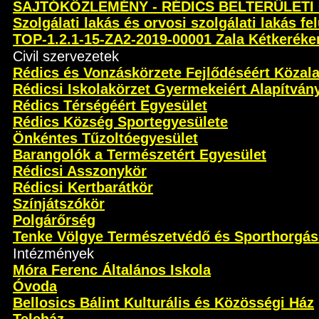
SAJTÓKÖZLEMÉNY - RÉDICS BELTERÜLETI
Szolgálati lakás és orvosi szolgálati lakás fel
TOP-1.2.1-15-ZA2-2019-00001 Zala Kétkeréken 
Civil szervezetek
Rédics és Vonzáskörzete Fejlődéséért Közal
Rédicsi Iskolakörzet Gyermekeiért Alapítván
Rédics Térségéért Egyesület
Rédics Község Sportegyesülete
Önkéntes Tűzoltóegyesület
Barangolók a Természetért Egyesület
Rédicsi Asszonykör
Rédicsi Kertbarátkör
Színjátszókör
Polgárőrség
Tenke Völgye Természetvédő és Sporthorgás
Intézmények
Móra Ferenc Általános Iskola
Óvoda
Bellosics Bálint Kulturális és Közösségi Ház