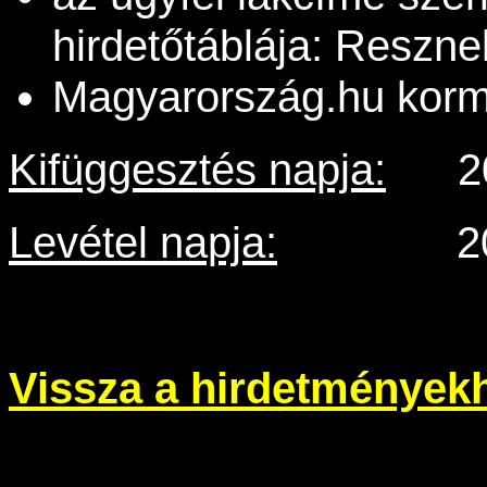
hirdetőtáblája: Resz
Magyarország.hu kormá
Kifüggesztés napja:
2015
Levétel napja:
2015. s
Vissza a hirdetmények