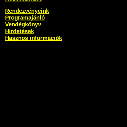
Rendezvényeink
Programajánló
Vendégkönyv
Hirdetések
Hasznos információk