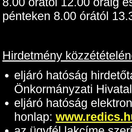
8.00 órától 12.00 óráig é
pénteken 8.00 órától 13.
Hirdetmény közzétételén
eljáró hatóság hirdető
Önkormányzati Hivatal
eljáró hatóság elektro
honlap:
www.redics.h
az ügyfél lakcíme szer