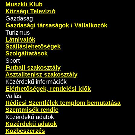
Muszkli Klub
Községi Televízió
Gazdaság
Gazdasági társaságok / Vállalkozók
Turizmus
Látnivalók
Szálláslehetőségek
Szolgáltatások
Sport
Futball szakosztály
Asztalitenisz szakosztály
Közérdekű információk
Elérhetőségek, rendelési idők
Vallás
Rédicsi Szentlélek templom bemutatása
Szentmisék rendje
Közérdekű adatok
Közérdekű adatok
Közbeszerzés