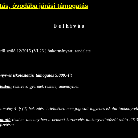
tás, óvodába járási támogatás
F e l h í v á s
ről szóló 12/2015.(VI.26.) önkormányzati rendelete
nyv-és iskoláztatási támogatás
5.000.-Ft
atásban
résztvevő gyermek részére, amennyiben
törvény 4. § (2) bekezdése értelmében nem jogosult ingyenes iskolai tankönyvell
tanuló
részére, amennyiben a nemzeti köznevelés tankönyvellátásról szóló 201
izetésre.