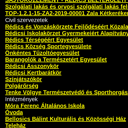
SAJTÓKÖZLEMÉNY - RÉDICS BELTERÜLETI
Szolgálati lakás és orvosi szolgálati lakás fel
TOP-1.2.1-15-ZA2-2019-00001 Zala Kétkeréken 
Civil szervezetek
Rédics és Vonzáskörzete Fejlődéséért Közal
Rédicsi Iskolakörzet Gyermekeiért Alapítván
Rédics Térségéért Egyesület
Rédics Község Sportegyesülete
Önkéntes Tűzoltóegyesület
Barangolók a Természetért Egyesület
Rédicsi Asszonykör
Rédicsi Kertbarátkör
Színjátszókör
Polgárőrség
Tenke Völgye Természetvédő és Sporthorgás
Intézmények
Móra Ferenc Általános Iskola
Óvoda
Bellosics Bálint Kulturális és Közösségi Ház
Teleház