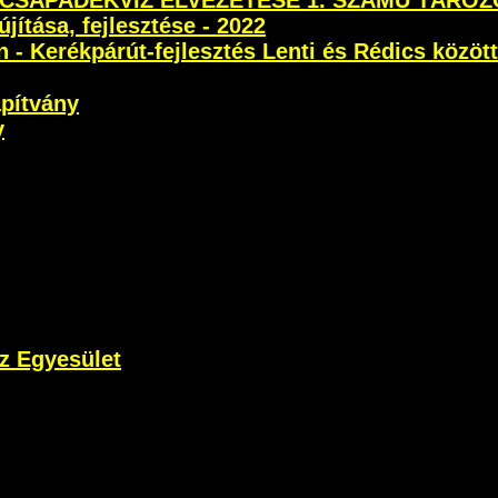
 CSAPADÉKVÍZ ELVEZETÉSE 1. SZÁMÚ TÁROZ
újítása, fejlesztése - 2022
- Kerékpárút-fejlesztés Lenti és Rédics között
apítvány
y
z Egyesület