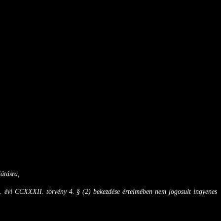
átásra,
3. évi CCXXXII. törvény 4. § (2) bekezdése értelmében nem jogosult ingyenes