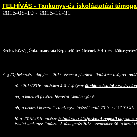
FELHÍVÁS - Tankönyv-és iskoláztatási támoga
2015-08-10 - 2015-12-31
Rédics Község Önkormányzata Képviselő-testületének 2015. évi költségvetésé
3. § (3) bekezdése alapján: „2015. évben a pénzbeli ellátásként nyújtott
tankö
a) a 2015/2016. tanévben 4-8. évfolyam
általános iskolai nevelés-okt
aa) a kötelező felvételt biztosító iskolába jár és
ab) a nemzeti köznevelés tankönyvellátásról szóló 2013. évi CCXXXII: 
b) a 2015/2016. tanévre
beiratkozott középiskolai nappali tagozatos 
iskolai tankönyvellátásra. A támogatás 2015. szeptember 30-ig kerül kif