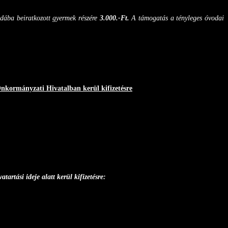
vodába beiratkozott gyermek részére
3.000.-Ft.
A támogatás a tényleges óvodai
Önkormányzati Hivatalban kerül kifizetésre
artási ideje alatt kerül kifizetésre: