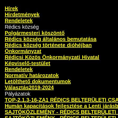
Hírek
Hirdetmények
Rendeletek
Rédics község
Polgármesteri köszöntő
Rédics község általános bemutatása
Rédics község története dióhéjban
Önkormányzat
Rédicsi Közös Önkormányzati Hivatal
Képviselő-testület
Rendeletek
Normatív határozatok
Letölthető dokumentumok
Választás2019-2024
Pályázatok
TOP-2.1.3-16-ZA1 RÉDICS BELTERÜLETI C
Humán kapacitások fejlesztése a Lenti járás
SAJTÓKÖZLEMÉNY - RÉDICS BELTERÜLETI