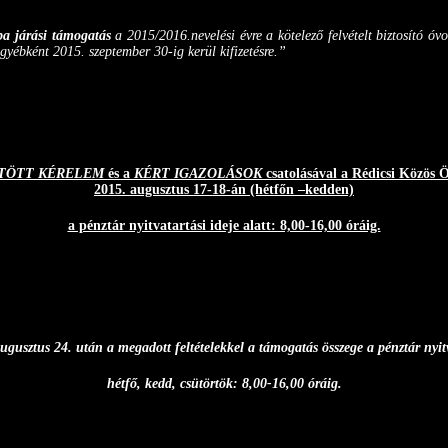
a járási támogatás
a 2015/2016.nevelési évre a kötelező felvételt biztosító ó
gyébként 2015. szeptember 30-ig kerül kifizetésre.”
TÖTT KÉRELEM
és a
KÉRT IGAZOLÁSOK
csatolásával a Rédicsi Közös 
2015. augusztus 17-18-án (hétfőn –kedden)
a pénztár nyitvatartási ideje alatt: 8,00-16,00 óráig.
gusztus 24. után a megadott feltételekkel a támogatás összege a pénztár nyitvat
hétfő, kedd, csütörtök: 8,00-16,00 óráig.