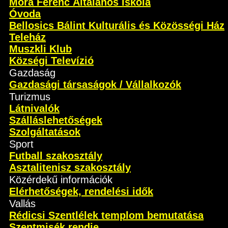
Móra Ferenc Általános Iskola
Óvoda
Bellosics Bálint Kulturális és Közösségi Ház
Teleház
Muszkli Klub
Községi Televízió
Gazdaság
Gazdasági társaságok / Vállalkozók
Turizmus
Látnivalók
Szálláslehetőségek
Szolgáltatások
Sport
Futball szakosztály
Asztalitenisz szakosztály
Közérdekű információk
Elérhetőségek, rendelési idők
Vallás
Rédicsi Szentlélek templom bemutatása
Szentmisék rendje