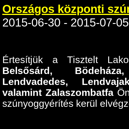
Országos központi szú
2015-06-30 - 2015-07-05
Értesítjük a Tisztelt Lak
Belsősárd, Bödeháza,
Lendvadedes, Lendvajak
valamint Zalaszombatfa
Önk
szúnyoggyérítés kerül elvégz