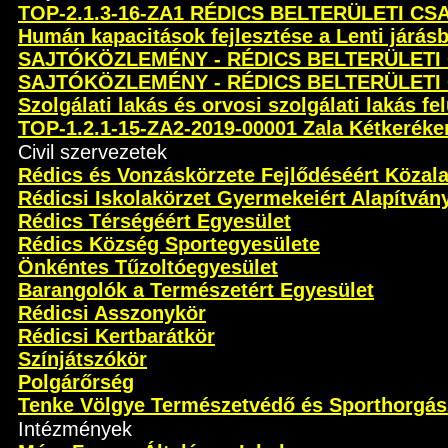
TOP-2.1.3-16-ZA1 RÉDICS BELTERÜLETI C
Humán kapacitások fejlesztése a Lenti járás
SAJTÓKÖZLEMÉNY - RÉDICS BELTERÜLETI
SAJTÓKÖZLEMÉNY - RÉDICS BELTERÜLETI
Szolgálati lakás és orvosi szolgálati lakás fel
TOP-1.2.1-15-ZA2-2019-00001 Zala Kétkeréken 
Civil szervezetek
Rédics és Vonzáskörzete Fejlődéséért Közal
Rédicsi Iskolakörzet Gyermekeiért Alapítván
Rédics Térségéért Egyesület
Rédics Község Sportegyesülete
Önkéntes Tűzoltóegyesület
Barangolók a Természetért Egyesület
Rédicsi Asszonykör
Rédicsi Kertbarátkör
Színjátszókör
Polgárőrség
Tenke Völgye Természetvédő és Sporthorgás
Intézmények