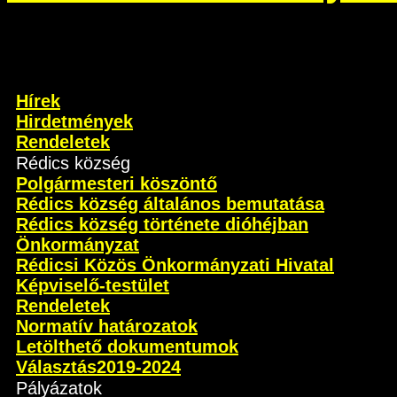
Hírek
Hirdetmények
Rendeletek
Rédics község
Polgármesteri köszöntő
Rédics község általános bemutatása
Rédics község története dióhéjban
Önkormányzat
Rédicsi Közös Önkormányzati Hivatal
Képviselő-testület
Rendeletek
Normatív határozatok
Letölthető dokumentumok
Választás2019-2024
Pályázatok