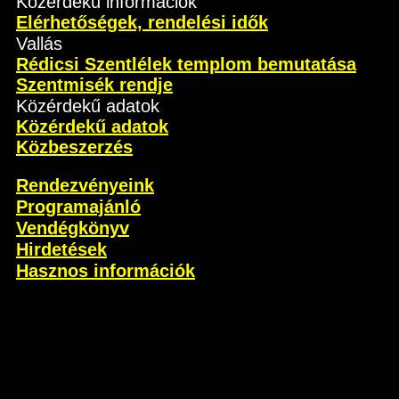
Közérdekű információk
Elérhetőségek, rendelési idők
Vallás
Rédicsi Szentlélek templom bemutatása
Szentmisék rendje
Közérdekű adatok
Közérdekű adatok
Közbeszerzés
Rendezvényeink
Programajánló
Vendégkönyv
Hirdetések
Hasznos információk