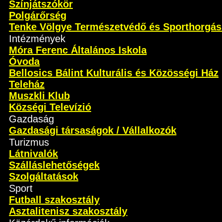
Színjátszókör
Polgárőrség
Tenke Völgye Természetvédő és Sporthorgás
Intézmények
Móra Ferenc Általános Iskola
Óvoda
Bellosics Bálint Kulturális és Közösségi Ház
Teleház
Muszkli Klub
Községi Televízió
Gazdaság
Gazdasági társaságok / Vállalkozók
Turizmus
Látnivalók
Szálláslehetőségek
Szolgáltatások
Sport
Futball szakosztály
Asztalitenisz szakosztály