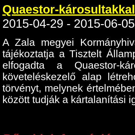
Quaestor-károsultakkal
2015-04-29 - 2015-06-05
A Zala megyei Kormányhivat
tájékoztatja a Tisztelt Áll
elfogadta a Quaestor-káro
követeléskezelő alap létre
törvényt, melynek értelmében
között tudják a kártalanítási 