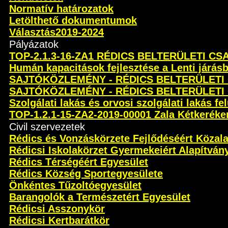
Normatív határozatok
Letölthető dokumentumok
Választás2019-2024
Pályázatok
TOP-2.1.3-16-ZA1 RÉDICS BELTERÜLETI C
Humán kapacitások fejlesztése a Lenti járás
SAJTÓKÖZLEMÉNY - RÉDICS BELTERÜLETI
SAJTÓKÖZLEMÉNY - RÉDICS BELTERÜLETI
Szolgálati lakás és orvosi szolgálati lakás fel
TOP-1.2.1-15-ZA2-2019-00001 Zala Kétkeréken 
Civil szervezetek
Rédics és Vonzáskörzete Fejlődéséért Közal
Rédicsi Iskolakörzet Gyermekeiért Alapítván
Rédics Térségéért Egyesület
Rédics Község Sportegyesülete
Önkéntes Tűzoltóegyesület
Barangolók a Természetért Egyesület
Rédicsi Asszonykör
Rédicsi Kertbarátkör