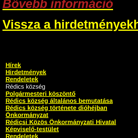
Bővebb információ
Vissza a hirdetmények
Hírek
Hirdetmények
Rendeletek
Rédics község
Polgármesteri köszöntő
Rédics község általános bemutatása
Rédics község története dióhéjban
Önkormányzat
Rédicsi Közös Önkormányzati Hivatal
Képviselő-testület
Rendeletek