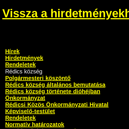
Vissza a hirdetmények
Hírek
Hirdetmények
Rendeletek
Rédics község
Polgármesteri köszöntő
Rédics község általános bemutatása
Rédics község története dióhéjban
Önkormányzat
Rédicsi Közös Önkormányzati Hivatal
Képviselő-testület
Rendeletek
Normatív határozatok