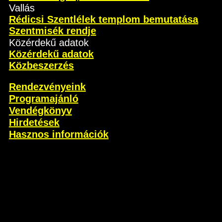
Vallás
Rédicsi Szentlélek templom bemutatása
Szentmisék rendje
Közérdekű adatok
Közérdekű adatok
Közbeszerzés
Rendezvényeink
Programajánló
Vendégkönyv
Hirdetések
Hasznos információk