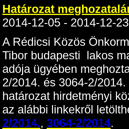
Határozat meghozatalá
2014-12-05 - 2014-12-23
A Rédicsi Közös Önkormá
Tibor budapesti lakos 
adója ügyében meghozta
2/2014. és 3064-2/2014.
határozat hirdetményi köz
az alábbi linkekről letölt
2/2014.
,
3064-2/2014
.