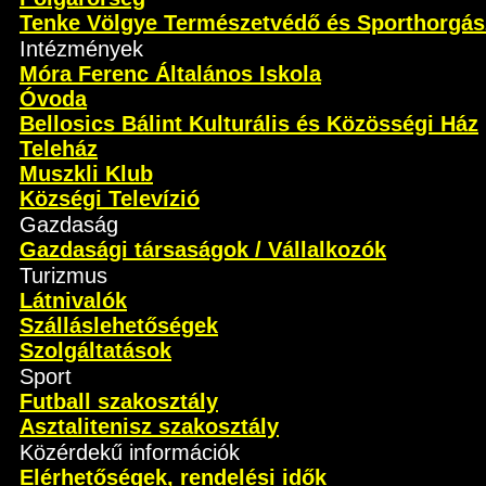
Tenke Völgye Természetvédő és Sporthorgás
Intézmények
Móra Ferenc Általános Iskola
Óvoda
Bellosics Bálint Kulturális és Közösségi Ház
Teleház
Muszkli Klub
Községi Televízió
Gazdaság
Gazdasági társaságok / Vállalkozók
Turizmus
Látnivalók
Szálláslehetőségek
Szolgáltatások
Sport
Futball szakosztály
Asztalitenisz szakosztály
Közérdekű információk
Elérhetőségek, rendelési idők