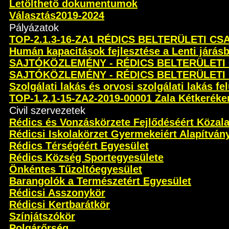
Letölthető dokumentumok
Választás2019-2024
Pályázatok
TOP-2.1.3-16-ZA1 RÉDICS BELTERÜLETI C
Humán kapacitások fejlesztése a Lenti járás
SAJTÓKÖZLEMÉNY - RÉDICS BELTERÜLETI
SAJTÓKÖZLEMÉNY - RÉDICS BELTERÜLETI
Szolgálati lakás és orvosi szolgálati lakás fel
TOP-1.2.1-15-ZA2-2019-00001 Zala Kétkeréken 
Civil szervezetek
Rédics és Vonzáskörzete Fejlődéséért Közal
Rédicsi Iskolakörzet Gyermekeiért Alapítván
Rédics Térségéért Egyesület
Rédics Község Sportegyesülete
Önkéntes Tűzoltóegyesület
Barangolók a Természetért Egyesület
Rédicsi Asszonykör
Rédicsi Kertbarátkör
Színjátszókör
Polgárőrség