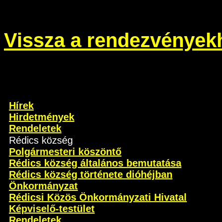
Vissza a rendezvények
Hírek
Hirdetmények
Rendeletek
Rédics község
Polgármesteri köszöntő
Rédics község általános bemutatása
Rédics község története dióhéjban
Önkormányzat
Rédicsi Közös Önkormányzati Hivatal
Képviselő-testület
Rendeletek