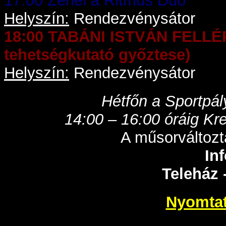
17:00 Zenél a Ritmus Duó
Helyszín:
Rendezvénysátor
18:00 TABÁNI ISTVÁN FELLÉPÉ
tehetségkutató győztese)
Helyszín:
Rendezvénysátor
Hétfőn a Sportpál
14:00 – 16:00 óráig Kre
A műsorváltozta
In
Teleház 
Nyomtat