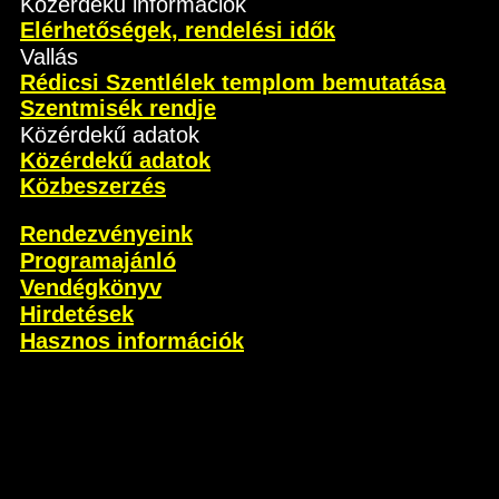
Közérdekű információk
Elérhetőségek, rendelési idők
Vallás
Rédicsi Szentlélek templom bemutatása
Szentmisék rendje
Közérdekű adatok
Közérdekű adatok
Közbeszerzés
Rendezvényeink
Programajánló
Vendégkönyv
Hirdetések
Hasznos információk