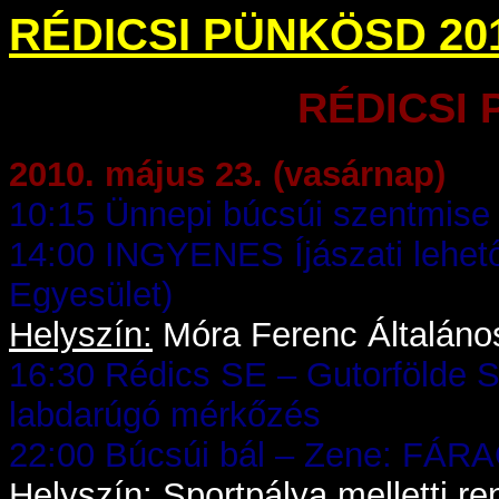
RÉDICSI PÜNKÖSD 20
RÉDICSI 
2010. május 23. (vasárnap)
10:15 Ünnepi búcsúi szentmise
14:00 INGYENES Íjászati lehe
Egyesület)
Helyszín:
Móra Ferenc Általános
16:30 Rédics SE – Gutorfölde SE
labdarúgó mérkőzés
22:00 Búcsúi bál – Zene: FÁR
Helyszín:
Sportpálya melletti r