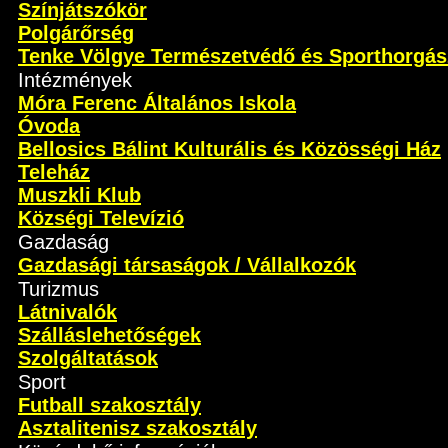
Színjátszókör
Polgárőrség
Tenke Völgye Természetvédő és Sporthorgás
Intézmények
Móra Ferenc Általános Iskola
Óvoda
Bellosics Bálint Kulturális és Közösségi Ház
Teleház
Muszkli Klub
Községi Televízió
Gazdaság
Gazdasági társaságok / Vállalkozók
Turizmus
Látnivalók
Szálláslehetőségek
Szolgáltatások
Sport
Futball szakosztály
Asztalitenisz szakosztály