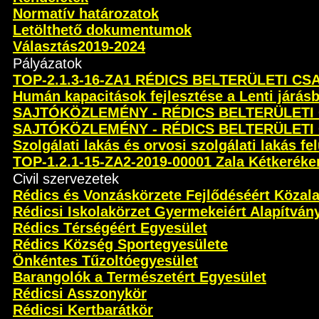
Normatív határozatok
Letölthető dokumentumok
Választás2019-2024
Pályázatok
TOP-2.1.3-16-ZA1 RÉDICS BELTERÜLETI C
Humán kapacitások fejlesztése a Lenti járás
SAJTÓKÖZLEMÉNY - RÉDICS BELTERÜLETI
SAJTÓKÖZLEMÉNY - RÉDICS BELTERÜLETI
Szolgálati lakás és orvosi szolgálati lakás fel
TOP-1.2.1-15-ZA2-2019-00001 Zala Kétkeréken 
Civil szervezetek
Rédics és Vonzáskörzete Fejlődéséért Közal
Rédicsi Iskolakörzet Gyermekeiért Alapítván
Rédics Térségéért Egyesület
Rédics Község Sportegyesülete
Önkéntes Tűzoltóegyesület
Barangolók a Természetért Egyesület
Rédicsi Asszonykör
Rédicsi Kertbarátkör