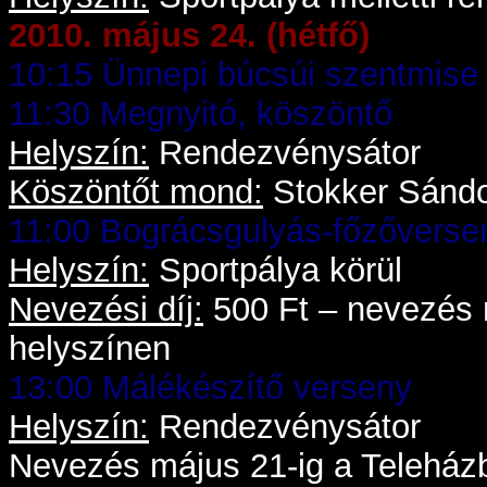
2010. május 24. (hétfő)
10:15 Ünnepi búcsúi szentmise
11:30 Megnyitó, köszöntő
Helyszín:
Rendezvénysátor
Köszöntőt mond:
Stokker Sándo
11:00 Bográcsgulyás-főzőverse
Helyszín:
Sportpálya körül
Nevezési díj:
500 Ft – nevezés 
helyszínen
13:00 Málékészítő verseny
Helyszín:
Rendezvénysátor
Nevezés május 21-ig a Teleház