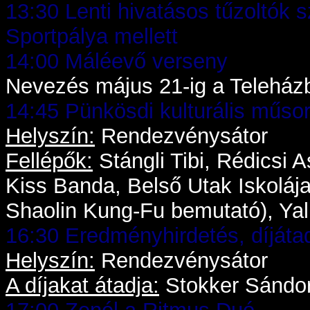
13:30 Lenti hivatásos tűzoltók 
Sportpálya mellett
14:00 Máléevő verseny
Nevezés május 21-ig a Teleházb
14:45 Pünkösdi kulturális műso
Helyszín:
Rendezvénysátor
Fellépők:
Stángli Tibi, Rédicsi 
Kiss Banda, Belső Utak Iskoláj
Shaolin Kung-Fu bemutató), Yal
16:30 Eredményhirdetés, díjáta
Helyszín:
Rendezvénysátor
A díjakat átadja:
Stokker Sándor